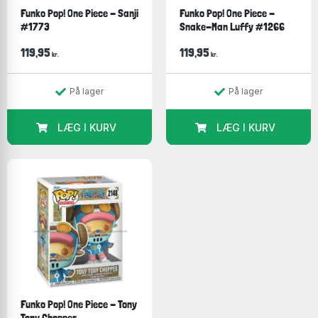
Funko Pop! One Piece - Sanji
Funko Pop! One Piece -
#1773
Snake-Man Luffy #1266
119,95
119,95
kr.
kr.
På lager
På lager
LÆG I KURV
LÆG I KURV
Funko Pop! One Piece - Tony
Tony Chopper...