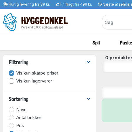
Hurtig levering fra 39 kr.
Fri fragt fra 499 kr.
Næste afsendel
Spil
Pusles
0 produkter
Filtrering
Vis kun skarpe priser
Vis kun lagervarer
Sortering
Navn
Antal brikker
Pris