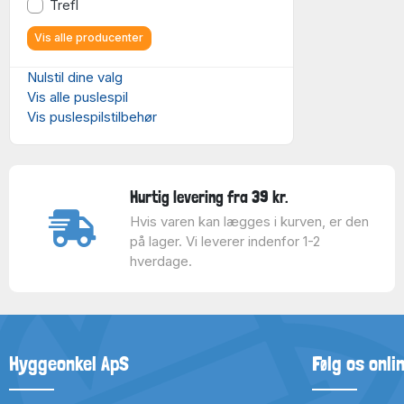
Trefl
Vis alle producenter
Nulstil dine valg
Vis alle puslespil
Vis puslespilstilbehør
Hurtig levering fra 39 kr.
Hvis varen kan lægges i kurven, er den
på lager. Vi leverer indenfor 1-2
hverdage.
Hyggeonkel ApS
Følg os onli