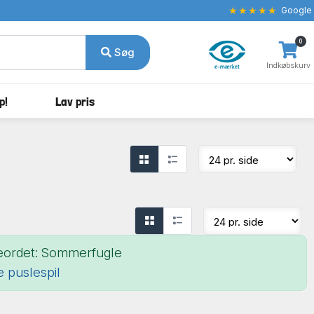
★★★★★
Google
0
Søg
Indkøbskurv
p!
Lav pris
eordet: Sommerfugle
le puslespil