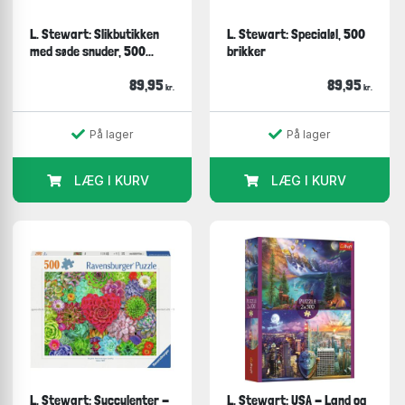
L. Stewart: Slikbutikken
L. Stewart: Specialøl, 500
med søde snuder, 500...
brikker
89,95
89,95
kr.
kr.
På lager
På lager
LÆG I KURV
LÆG I KURV
L. Stewart: Succulenter -
L. Stewart: USA - Land og