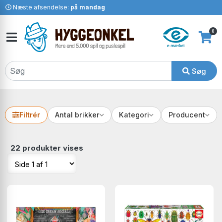
Næste afsendelse:
på mandag
0
Søg
Filtrér
Antal brikker
Kategori
Producent
22 produkter vises