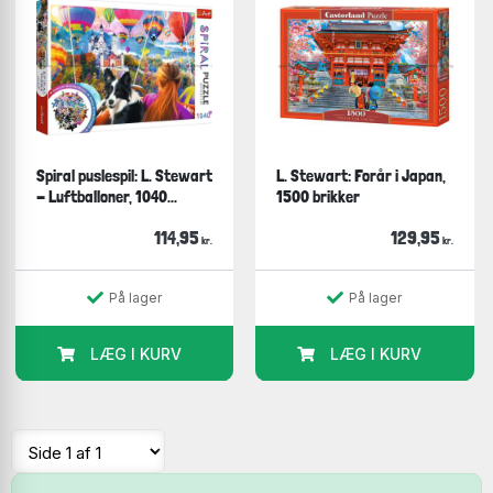
Spiral puslespil: L. Stewart
L. Stewart: Forår i Japan,
- Luftballoner, 1040...
1500 brikker
114,95
129,95
kr.
kr.
På lager
På lager
LÆG I KURV
LÆG I KURV