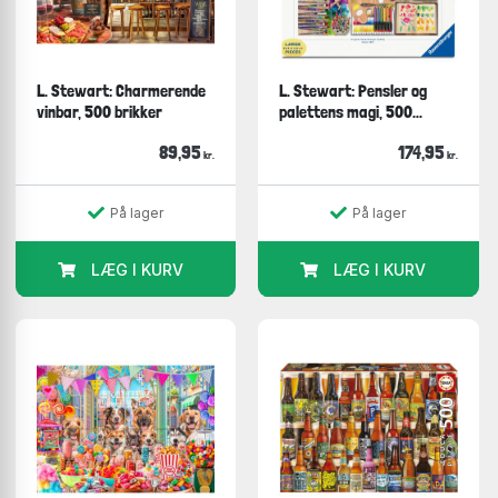
L. Stewart: Charmerende
L. Stewart: Pensler og
vinbar, 500 brikker
palettens magi, 500...
89,95
174,95
kr.
kr.
På lager
På lager
LÆG I KURV
LÆG I KURV