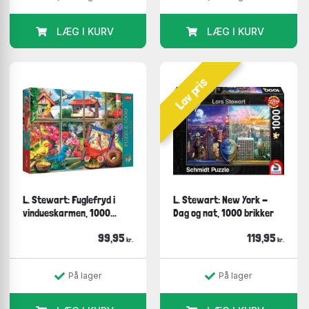
LÆG I KURV
LÆG I KURV
Lav pris
L. Stewart: Fuglefryd i
L. Stewart: New York -
vindueskarmen, 1000...
Dag og nat, 1000 brikker
99,95
119,95
kr.
kr.
På lager
På lager