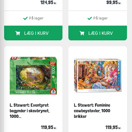
124,95
99,95
kr.
kr.
På lager
På lager
LÆG I KURV
LÆG I KURV
L. Stewart: Eventyret
L. Stewart: Feminine
begynder i skovbrynet,
cowboystøvler, 1000
1000...
brikker
119,95
119,95
kr.
kr.