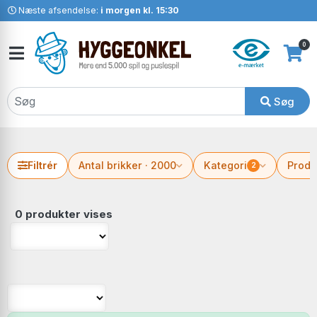
Næste afsendelse:
i morgen kl. 15:30
0
Søg
Filtrér
Antal brikker · 2000
Kategori
Produ
2
0 produkter vises