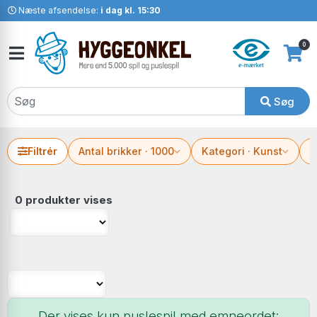
Næste afsendelse:
i dag kl. 15:30
0
Søg
Filtrér
Antal brikker · 1000
Kategori · Kunst
P
0 produkter vises
Der vises kun puslespil med emneordet: