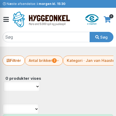
Næste afsendelse:
i morgen kl. 15:30
0
Søg
Filtrér
Antal brikker
Kategori · Jan van Haaste
2
0 produkter vises