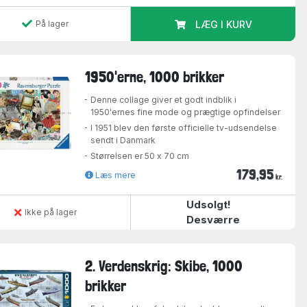
På lager
LÆG I KURV
1950'erne, 1000 brikker
Denne collage giver et godt indblik i
1950'ernes fine mode og prægtige opfindelser
I 1951 blev den første officielle tv-udsendelse
sendt i Danmark
Størrelsen er 50 x 70 cm
179,95
Læs mere
kr.
Udsolgt!
Ikke på lager
Desværre
2. Verdenskrig: Skibe, 1000
brikker