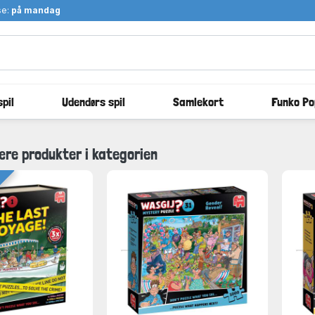
se:
på mandag
pil
Udendørs spil
Samlekort
Funko Po
ære produkter i kategorien