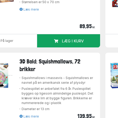
Størrelsen er 50 x 70 cm
Læs mere
89,95
kr.
På lager
LÆG I KURV
3D Bold: Squishmallows, 72
brikker
Squishmallows i massevis - Squishmallows er
navnet på en amerikansk serie af plysdyr
Puslespillet er anbefalet fra 6 år. Puslespillet
bygges op ligesom almindelige puslespil. Det
kræver ikke lim at bygge figuren. Brikkerne er
nummererede og i plastik
Diameter er 13 cm
139,95
Læs mere
kr.