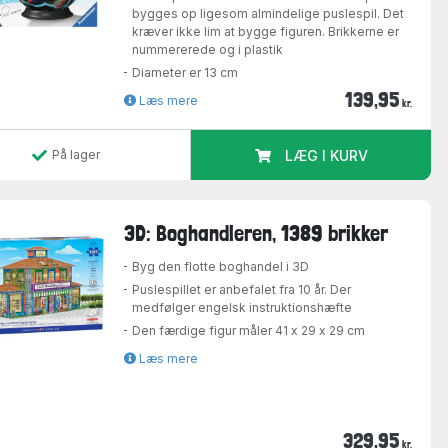
bygges op ligesom almindelige puslespil. Det
kræver ikke lim at bygge figuren. Brikkerne er
nummererede og i plastik
Diameter er 13 cm
139,95
Læs mere
kr.
På lager
LÆG I KURV
3D: Boghandleren, 1389 brikker
Byg den flotte boghandel i 3D
Puslespillet er anbefalet fra 10 år. Der
medfølger engelsk instruktionshæfte
Den færdige figur måler 41 x 29 x 29 cm
Læs mere
329,95
kr.