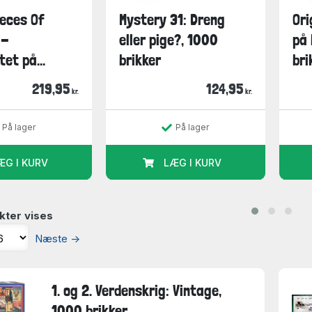
ieces Of
Mystery 31: Dreng
Ori
 -
eller pige?, 1000
på 
et på...
brikker
bri
219,95
124,95
kr.
kr.
På lager
På lager
ÆG I KURV
LÆG I KURV
kter vises
Næste
→
1. og 2. Verdenskrig: Vintage,
1000 brikker