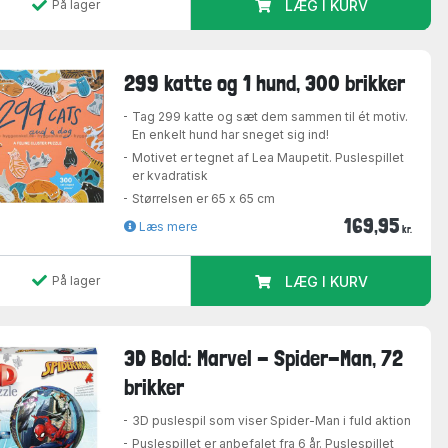
På lager
LÆG I KURV
299 katte og 1 hund, 300 brikker
Tag 299 katte og sæt dem sammen til ét motiv.
En enkelt hund har sneget sig ind!
Motivet er tegnet af Lea Maupetit. Puslespillet
er kvadratisk
Størrelsen er 65 x 65 cm
169,95
Læs mere
kr.
På lager
LÆG I KURV
3D Bold: Marvel - Spider-Man, 72
brikker
3D puslespil som viser Spider-Man i fuld aktion
Puslespillet er anbefalet fra 6 år. Puslespillet