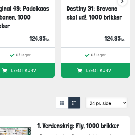
ginal 49: Padelkaos
Destiny 31: Brevene
banen, 1000
skal ud!, 1000 brikker
kker
124,95
124,95
kr.
kr.
På lager
På lager
LÆG I KURV
LÆG I KURV
1. Verdenskrig: Fly, 1000 brikker