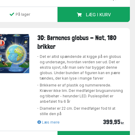
På lager
LÆG I KURV
3D: Børnenes globus - Nat, 180
brikker
Det er altid spændende at kigge på en globus
og undersøge, hvordan verden ser ud. Det er
ekstra sjovt, når man selv har bygget denne
globus. Under bunden af figuren kan en pære
tændes, der kan lyse i mange farver
Brikkerne er af plastik og nummererede.
Kræver ikke lim. Der medfølger brugsanvisning
og tilbehør - herunder LED. Puslespillet er
anbefalet fra 6 år
Diameter er 22 cm. Der medfølger fod til at
stille den på
399,95
Læs mere
kr.