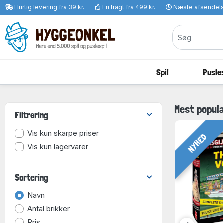
Hurtig levering fra 39 kr.
Fri fragt fra 499 kr.
Næste afsendel
Spil
Pusles
Mest popul
Filtrering
Vis kun skarpe priser
NYHED
Vis kun lagervarer
Sortering
Navn
Antal brikker
Pris