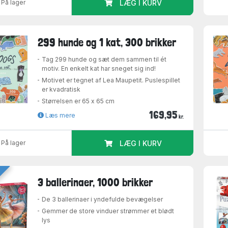
På lager
LÆG I KURV
299 hunde og 1 kat, 300 brikker
Tag 299 hunde og sæt dem sammen til ét
motiv. En enkelt kat har sneget sig ind!
Motivet er tegnet af Lea Maupetit. Puslespillet
er kvadratisk
Størrelsen er 65 x 65 cm
169,95
Læs mere
kr.
På lager
LÆG I KURV
3 ballerinaer, 1000 brikker
De 3 ballerinaer i yndefulde bevægelser
Gemmer de store vinduer strømmer et blødt
lys