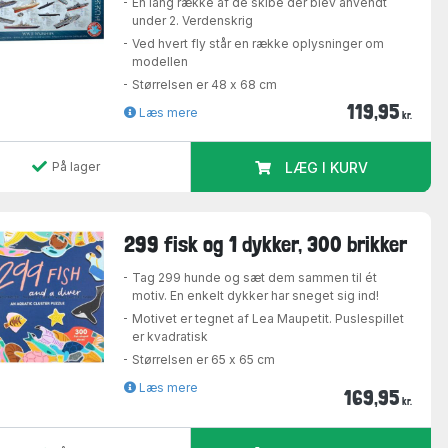
En lang række af de skibe der blev anvendt
under 2. Verdenskrig
Ved hvert fly står en række oplysninger om
modellen
Størrelsen er 48 x 68 cm
119,95
Læs mere
kr.
På lager
LÆG I KURV
299 fisk og 1 dykker, 300 brikker
Tag 299 hunde og sæt dem sammen til ét
motiv. En enkelt dykker har sneget sig ind!
Motivet er tegnet af Lea Maupetit. Puslespillet
er kvadratisk
Størrelsen er 65 x 65 cm
Læs mere
169,95
kr.