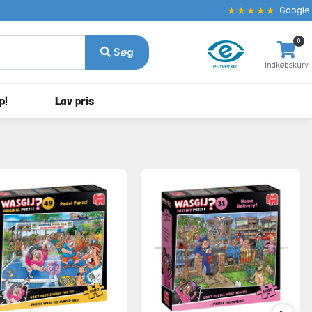
★★★★★
Google
0
Søg
Indkøbskurv
p!
Lav pris