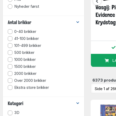
Nyheder først
løb,
Mystery 30: Bullseye!,
Wasgij: P
1000 brikker
Evidence
Krydstogt
Antal brikker
0-40 brikker
124,95
124,95
kr.
kr.
41-100 brikker
101-499 brikker
r
På lager
500 brikker
1000 brikker
URV
LÆG I KURV
L
1500 brikker
2000 brikker
6373 produ
Over 2000 brikker
Ekstra store brikker
Kategori
3D