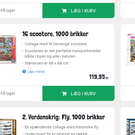
På lager
LÆG I KURV
16 scootere, 1000 brikker
Collage med 16 farverige scootere
Scooteren er det perfekte transportmiddel
både i byen og ude i naturen
Størrelsen er 48 x 68 cm
Læs mere
119,95
kr.
På lager
LÆG I KURV
2. Verdenskrig: Fly, 1000 brikker
En spændende collage med historiske fly
Under hvert fly er skrevet en række