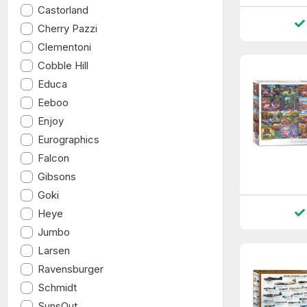
Castorland
Cherry Pazzi
Clementoni
Cobble Hill
Educa
Eeboo
Enjoy
Eurographics
Falcon
Gibsons
Goki
Heye
Jumbo
Larsen
Ravensburger
Schmidt
SunsOut