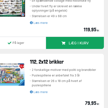
En spændende collage med historiske fly
Under hvert fly er skrevet en række
oplysninger (på engelsk)
Størrelsen er 49 x 68 cm
Læs mere
119,95
kr.
På lager
LÆG I KURV
112, 2x12 brikker
2 forskellige motiver med politi og brandbiler
Puslespillene er anbefalet fra 3 år
Størrelsen er 26 x 18 cm på hvert af
puslespillene
Læs mere
79,95
kr.