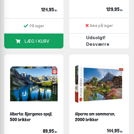
129,95
124,95
kr.
kr.
Ikke på lager
På lager
Udsolgt!
LÆG I KURV
Desværre
Alberta: Bjergenes spejl,
Alperne om sommeren,
500 brikker
2000 brikker
144,95
89,95
kr.
kr.