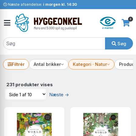
Næste afsendelse:
i morgen kl. 14:30
0
Søg
Filtrér
Antal brikker
Kategori · Natur
Produc
231 produkter vises
Næste
→