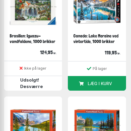
Brasilien: Iguazu-
Canada: Lake Moraine ved
vandfaldene, 1000 brikker
vintertide, 1000 brikker
124,95
119,95
kr.
kr.
Ikke på lager
På lager
Udsolgt!
LÆG I KURV
Desværre