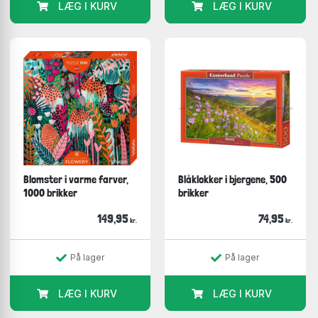
LÆG I KURV
LÆG I KURV
Blomster i varme farver,
Blåklokker i bjergene, 500
1000 brikker
brikker
149,95
74,95
kr.
kr.
På lager
På lager
LÆG I KURV
LÆG I KURV