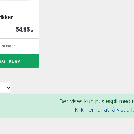
rikker
54,95
kr.
På lager
ÆG I KURV
Der vises kun puslespil med nø
Klik her for at få vist al