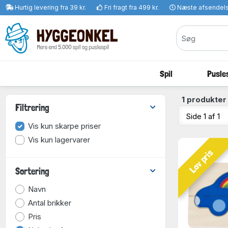
Hurtig levering fra 39 kr.
Fri fragt fra 499 kr.
Næste afsendel
Spil
Pusles
1 produkter
Filtrering
Vis kun skarpe priser
Vis kun lagervarer
Lav pris
Sortering
Navn
Antal brikker
Pris