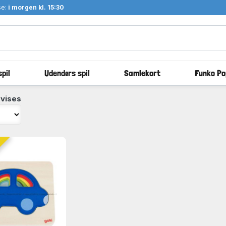
se:
i morgen kl. 15:30
pil
Udendørs spil
Samlekort
Funko Po
 vises