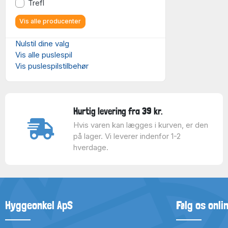
Trefl
Vis alle producenter
Nulstil dine valg
Vis alle puslespil
Vis puslespilstilbehør
Hurtig levering fra 39 kr.
Hvis varen kan lægges i kurven, er den
på lager. Vi leverer indenfor 1-2
hverdage.
Hyggeonkel ApS
Følg os onli