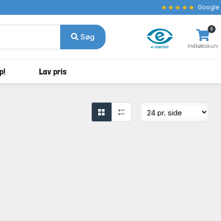
★★★★★
Google
0
Søg
Indkøbskurv
p!
Lav pris