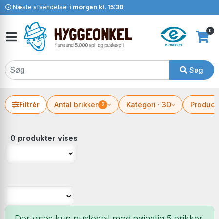
Næste afsendelse:
i morgen kl. 15:30
0
Søg
Filtrér
Antal brikker
Kategori · 3D
Produce
2
0 produkter vises
Der vises kun puslespil med nøjagtig 5 brikker.