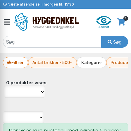
Næste afsendelse:
i morgen kl. 15:30
0
Søg
Filtrér
Antal brikker · 500
Kategori
Producen
0 produkter vises
Der vises kun puslespil med nøjagtig 5 brikker.