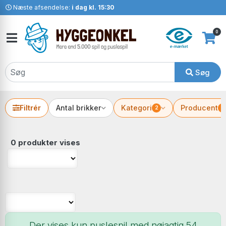
Næste afsendelse:
i dag kl. 15:30
0
Søg
Filtrér
Antal brikker
Kategori
Producent
2
2
0 produkter vises
Der vises kun puslespil med nøjagtig 54