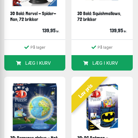
3D Bold: Marvel - Spider-
3D Bold: Squishmallows,
Man, 72 brikker
72 brikker
139,95
139,95
kr.
kr.
På lager
På lager
LÆG I KURV
LÆG I KURV
Lav pris
3D: Børnenes globus - Nat,
3D: DC Batman -