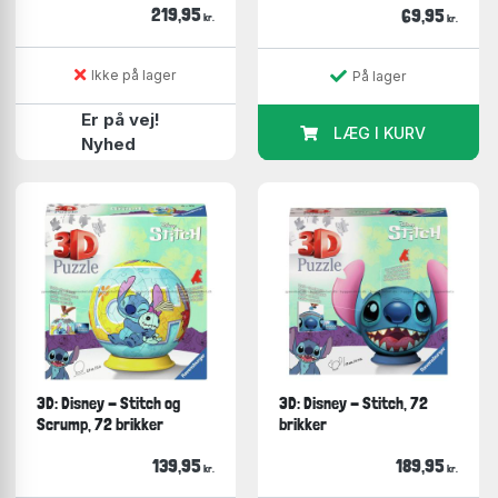
219,95
69,95
kr.
kr.
Ikke på lager
På lager
Er på vej!
LÆG I KURV
Nyhed
3D: Disney - Stitch og
3D: Disney - Stitch, 72
Scrump, 72 brikker
brikker
139,95
189,95
kr.
kr.