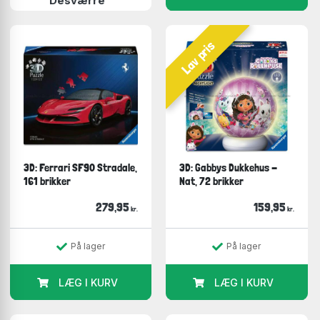
Desværre
Lav pris
3D: Ferrari SF90 Stradale,
3D: Gabbys Dukkehus -
161 brikker
Nat, 72 brikker
279,95
159,95
kr.
kr.
På lager
På lager
LÆG I KURV
LÆG I KURV