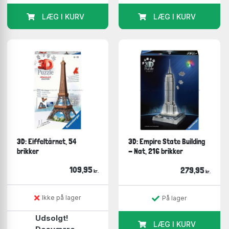
LÆG I KURV
LÆG I KURV
3D: Eiffeltårnet, 54
3D: Empire State Building
brikker
- Nat, 216 brikker
109,95
279,95
kr.
kr.
Ikke på lager
På lager
Udsolgt!
LÆG I KURV