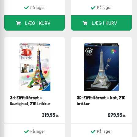
På lager
På lager
LÆG I KURV
LÆG I KURV
3d: Eiffeltårnet -
3D: Eiffeltårnet - Nat, 216
Kærlighed, 216 brikker
brikker
319,95
279,95
kr.
kr.
På lager
På lager