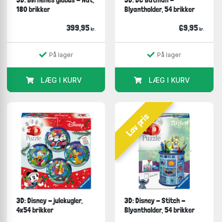
180 brikker
Blyantholder, 54 brikker
399,95
69,95
kr.
kr.
På lager
På lager
LÆG I KURV
LÆG I KURV
Lav pris
3D: Disney - julekugler,
3D: Disney - Stitch -
4x54 brikker
Blyantholder, 54 brikker