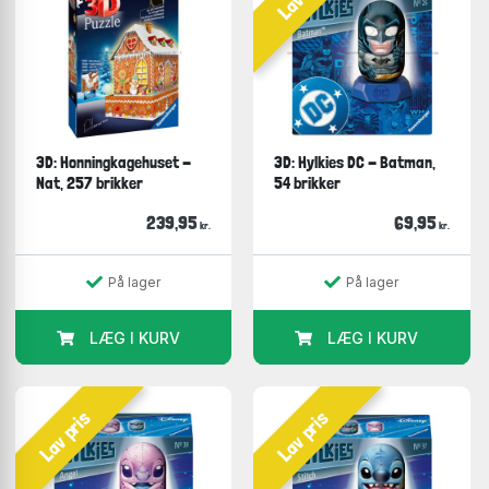
3D: Honningkagehuset -
3D: Hylkies DC - Batman,
Nat, 257 brikker
54 brikker
239,95
69,95
kr.
kr.
På lager
På lager
LÆG I KURV
LÆG I KURV
Lav pris
Lav pris