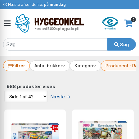
Næste afsendelse:
på mandag
0
Søg
Filtrér
Antal brikker
Kategori
Producent · R
988 produkter vises
Næste
→