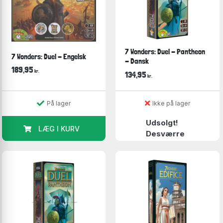
7 Wonders: Duel - Pantheon
7 Wonders: Duel - Engelsk
- Dansk
189,95
kr.
134,95
kr.
På lager
Ikke på lager
Udsolgt!
LÆG I KURV
Desværre