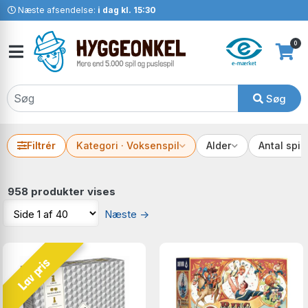
Næste afsendelse:
i dag kl. 15:30
0
Søg
Filtrér
Kategori · Voksenspil
Alder
Antal spil
958 produkter vises
Næste
→
Lav pris