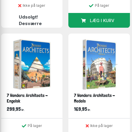
Ikke på lager
På lager
Udsolgt!
LÆG I KURV
Desværre
7 Wonders: Architects -
7 Wonders: Architects -
Engelsk
Medals
299,95
169,95
kr.
kr.
På lager
Ikke på lager