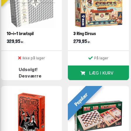
10-i-1 brætspil
3 Ring Circus
329,95
279,95
kr.
kr.
Ikke på lager
På lager
Udsolgt!
LÆG I KURV
Desværre
Populær