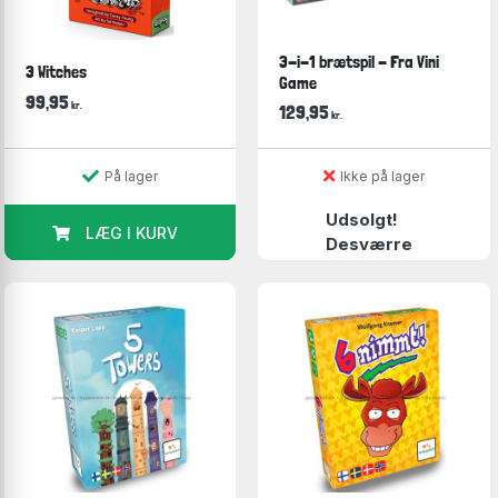
3-i-1 brætspil - Fra Vini
3 Witches
Game
99,95
kr.
129,95
kr.
På lager
Ikke på lager
Udsolgt!
LÆG I KURV
Desværre