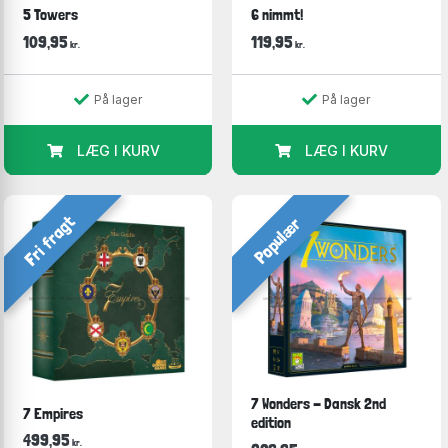
5 Towers
6 nimmt!
109,95
119,95
kr.
kr.
På lager
På lager
LÆG I KURV
LÆG I KURV
Fri fragt
Populær
7 Wonders - Dansk 2nd
7 Empires
edition
499,95
kr.