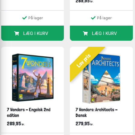
289,95
kr.
På lager
På lager
LÆG I KURV
LÆG I KURV
Lav pris
7 Wonders - Engelsk 2nd
7 Wonders: Architects -
edition
Dansk
289,95
279,95
kr.
kr.