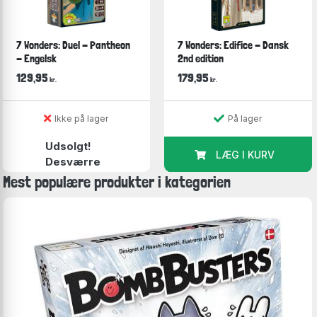
7 Wonders: Duel - Pantheon
7 Wonders: Edifice - Dansk
- Engelsk
2nd edition
129,95
179,95
kr.
kr.
Ikke på lager
På lager
Udsolgt!
LÆG I KURV
Desværre
Mest populære produkter i kategorien