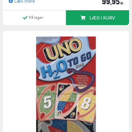
99,95
Læs mere
kr.
LÆG I KURV
På lager