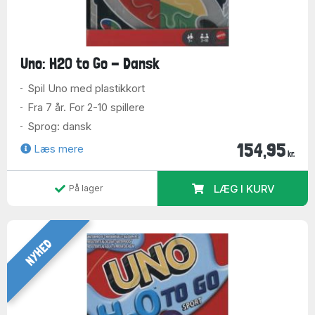
Uno: H2O to Go - Dansk
Spil Uno med plastikkort
Fra 7 år. For 2-10 spillere
Sprog: dansk
154,95
Læs mere
kr.
LÆG I KURV
På lager
NYHED