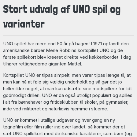
Stort udvalg af UNO spil og
varianter
UNO spillet har mere end 50 år på bagen! I 1971 opfandt den
amerikanske barbér Merle Robbins kortspillet UNO og de
første spillekort blev kreeret direkte ved køkkenbordet. I dag
tilhører rettighederne giganten Mattel.
Kortspillet UNO er tilpas simpelt, men varer tilpas længe til, at
man kan nå at føle sig vældig underholdt og så gør det jo
heller ikke noget, at man kan udsætte sine modspillere for lidt
godmodigt drilleri. UNO er da også utroligt populært og spilles
i alt fra børnehaver og fritidsklubber, til skoler, på gymnasier,
inde ved militæret og naturligvis hjemme i stuerne.
UNO er kommet i utallige udgaver og hver gang en ny
tegnefilm eller film ruller ind over landet, så kommer der et
sæt UNO spillekort med de ikoniske karakterer, som børn (og