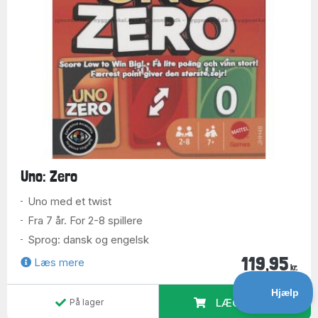
Uno: Zero
Uno med et twist
Fra 7 år. For 2-8 spillere
Sprog: dansk og engelsk
119,95
Læs mere
kr.
LÆG I KURV
På lager