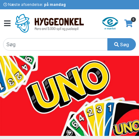
Næste afsendelse:
på mandag
0
Søg