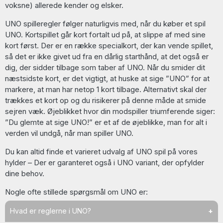
voksne) allerede kender og elsker.
UNO spilleregler følger naturligvis med, når du køber et spil
UNO. Kortspillet går kort fortalt ud på, at slippe af med sine
kort først. Der er en række specialkort, der kan vende spillet,
så det er ikke givet ud fra en dårlig starthånd, at det også er
dig, der sidder tilbage som taber af UNO. Når du smider dit
næstsidste kort, er det vigtigt, at huske at sige ”UNO” for at
markere, at man har netop 1 kort tilbage. Alternativt skal der
trækkes et kort op og du risikerer på denne måde at smide
sejren væk. Øjeblikket hvor din modspiller triumferende siger:
”Du glemte at sige UNO!” er et af de øjeblikke, man for alt i
verden vil undgå, når man spiller UNO.
Du kan altid finde et varieret udvalg af UNO spil på vores
hylder – Der er garanteret også i UNO variant, der opfylder
dine behov.
Nogle ofte stillede spørgsmål om UNO er:
Hvad er reglerne i UNO?