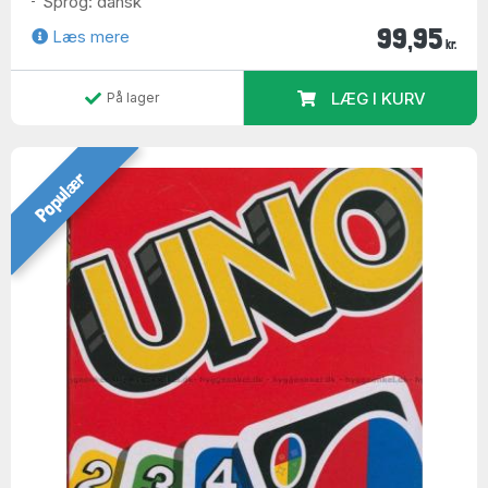
Sprog: dansk
99,95
Læs mere
kr.
LÆG I KURV
På lager
Populær