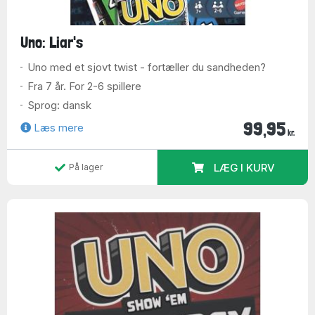
Uno: Liar's
Uno med et sjovt twist - fortæller du sandheden?
Fra 7 år. For 2-6 spillere
Sprog: dansk
99,95
Læs mere
kr.
LÆG I KURV
På lager