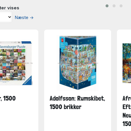
ter vises
Næste
→
r, 1500
Adolfsson: Rumskibet,
Afr
1500 brikker
Eft
Neu
150