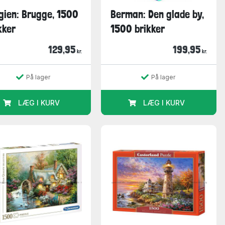
gien: Brugge, 1500
Berman: Den glade by,
kker
1500 brikker
129,95
199,95
kr.
kr.
På lager
På lager
LÆG I KURV
LÆG I KURV