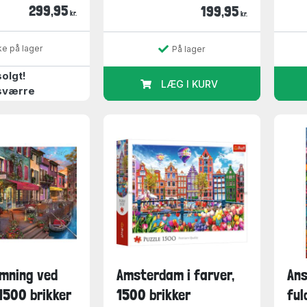
299,95
199,95
kr.
kr.
ke på lager
På lager
olgt!
LÆG I KURV
sværre
mning ved
Amsterdam i farver,
Ans
1500 brikker
1500 brikker
ful