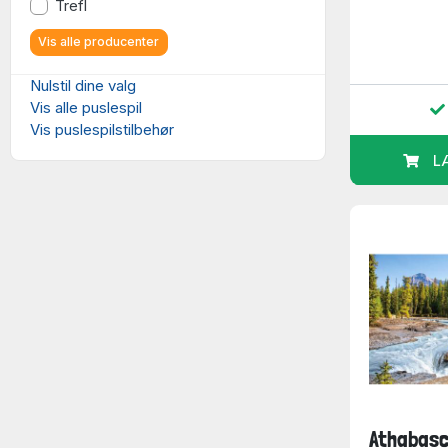
Trefl
Vis alle producenter
Nulstil dine valg
Vis alle puslespil
Vis puslespilstilbehør
L
Athabasc