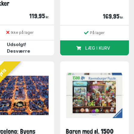
kker
119,95
169,95
kr.
kr.
Ikke på lager
På lager
Udsolgt!
LÆG I KURV
Desværre
pris
celona: Byens
Baren med øl, 1500