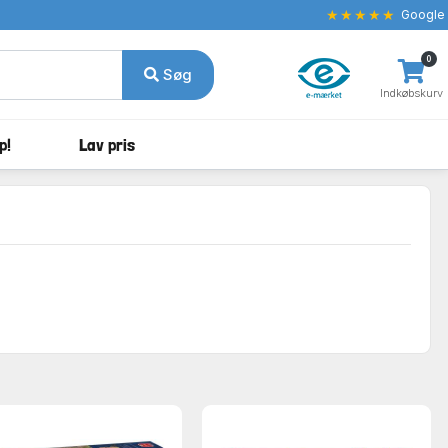
★★★★★
Google
0
Søg
Indkøbskurv
p!
Lav pris