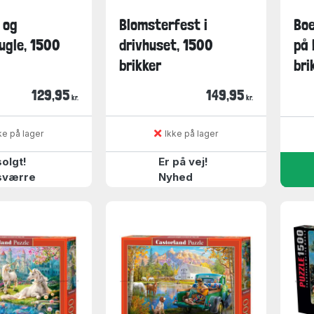
 og
Blomsterfest i
Boe
gle, 1500
drivhuset, 1500
på 
brikker
bri
129,95
149,95
kr.
kr.
ke på lager
Ikke på lager
olgt!
Er på vej!
sværre
Nyhed