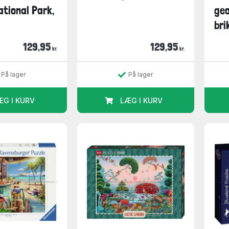
tional Park,
geo
bri
129,95
129,95
kr.
kr.
På lager
På lager
ÆG I KURV
LÆG I KURV