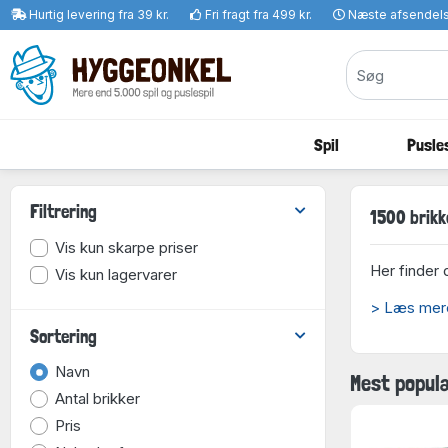
Hurtig levering fra 39 kr.
Fri fragt fra 499 kr.
Næste afsendel
Spil
Pusles
Filtrering
1500 brikke
Vis kun skarpe priser
Her finder 
Vis kun lagervarer
> Læs mere 
Sortering
Navn
Mest popul
Antal brikker
Pris