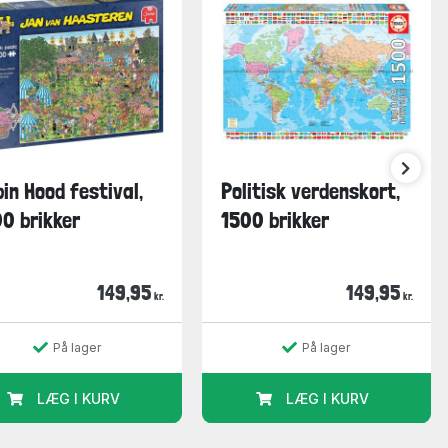
in Hood festival,
Politisk verdenskort,
0 brikker
1500 brikker
149,95
149,95
kr.
kr.
På lager
På lager
LÆG I KURV
LÆG I KURV