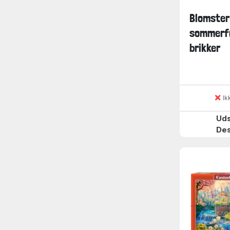
Blomster
sommerfu
brikker
Ik
Uds
De