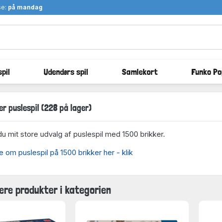
se:
på mandag
pil
Udendørs spil
Samlekort
Funko Po
r puslespil (228 på lager)
du mit store udvalg af puslespil med 1500 brikker.
om puslespil på 1500 brikker her - klik
ære produkter i kategorien