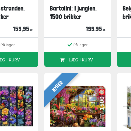
 stranden,
Bartolini: I junglen,
Bel
kker
1500 brikker
bri
159,95
199,95
kr.
kr.
På lager
På lager
ÆG I KURV
LÆG I KURV
NYHED