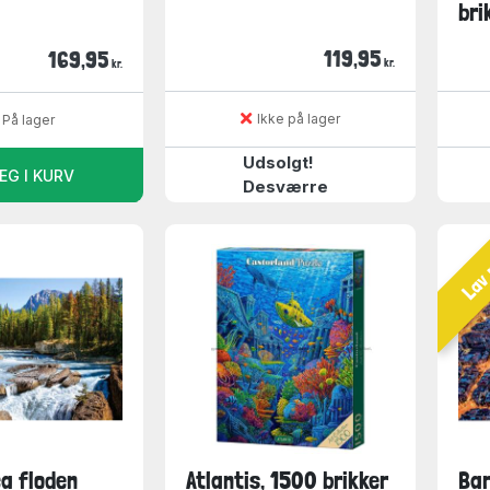
bri
119,95
169,95
kr.
kr.
Ikke på lager
På lager
Udsolgt!
ÆG I KURV
Desværre
Lav 
a floden
Atlantis, 1500 brikker
Bar