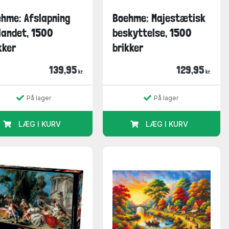
hme: Afslapning
Boehme: Majestætisk
landet, 1500
beskyttelse, 1500
kker
brikker
139,95
129,95
kr.
kr.
På lager
På lager
LÆG I KURV
LÆG I KURV