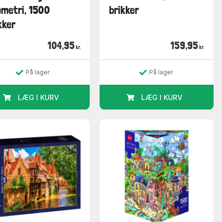
metri, 1500
brikker
kker
104,95
159,95
kr.
kr.
På lager
På lager
LÆG I KURV
LÆG I KURV