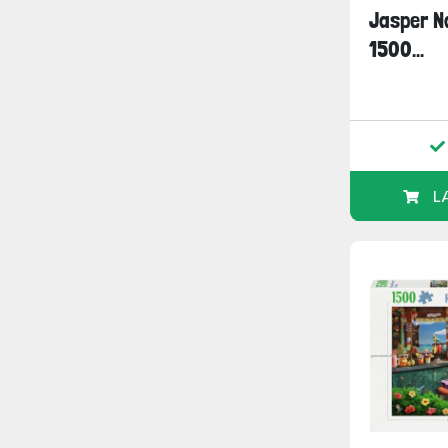
Jasper Na
1500...
L