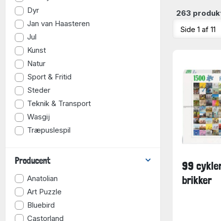
Dyr
263 produk
Jan van Haasteren
Jul
Kunst
Natur
Sport & Fritid
Steder
Teknik & Transport
Wasgij
Træpuslespil
Producent
99 cykle
Anatolian
brikker
Art Puzzle
Bluebird
Castorland