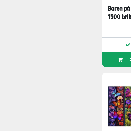
Baren på
1500 bri
L