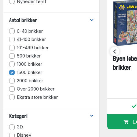
Nyheder først
Antal brikker
0-40 brikker
41-100 brikker
101-499 brikker
500 brikker
 i
Ansigt til ansigt i
Byen løbe
1000 brikker
 1500
fuldt flor, 1500
brikker
1500 brikker
brikker
2000 brikker
119,95
159,95
Over 2000 brikker
kr.
kr.
Ekstra store brikker
Ikke på lager
r
Kategori
Udsolgt!
URV
L
Desværre
3D
Disney