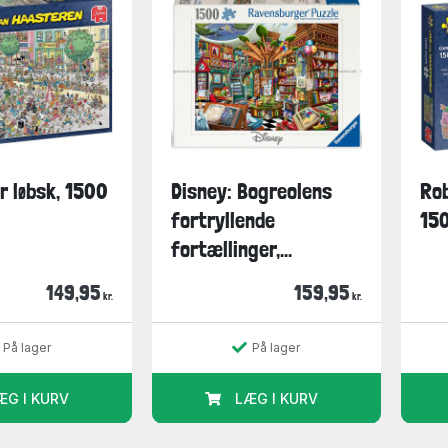
r løbsk, 1500
Disney: Bogreolens
Rob
fortryllende
150
fortællinger,...
149,95
159,95
kr.
kr.
På lager
På lager
ÆG I KURV
LÆG I KURV