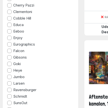
Cherry Pazzi
Clementoni
Ik
Cobble Hill
Educa
Uds
Eeboo
De
Enjoy
Eurographics
Falcon
Gibsons
Goki
Heye
Jumbo
Larsen
Ravensburger
Aftenste
Schmidt
SunsOut
kanalen, 