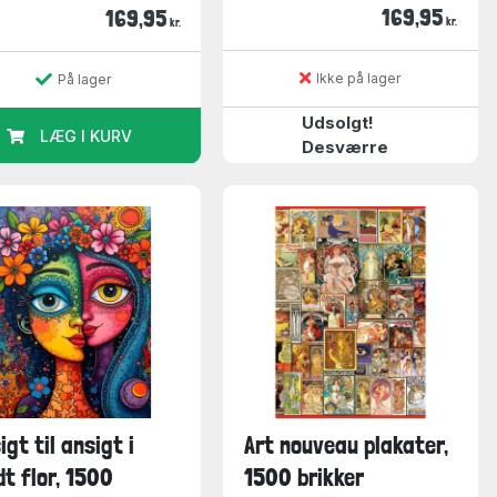
169,95
169,95
kr.
kr.
Ikke på lager
På lager
Udsolgt!
LÆG I KURV
Desværre
igt til ansigt i
Art nouveau plakater,
dt flor, 1500
1500 brikker