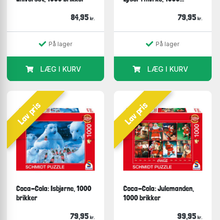
84,95
79,95
kr.
kr.
På lager
På lager
LÆG I KURV
LÆG I KURV
Lav pris
Lav pris
Coca-Cola: Isbjørne, 1000
Coca-Cola: Julemanden,
brikker
1000 brikker
79,95
99,95
kr.
kr.