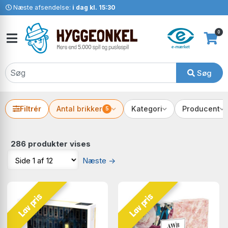
Næste afsendelse:
i dag kl. 15:30
0
Søg
Filtrér
Antal brikker
Kategori
Producent
5
286 produkter vises
Næste
→
Lav pris
Lav pris