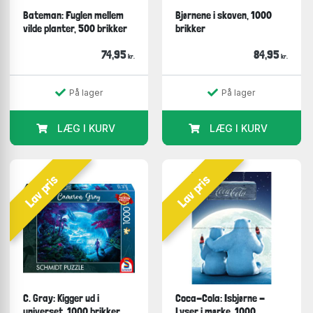
Bateman: Fuglen mellem
Bjørnene i skoven, 1000
vilde planter, 500 brikker
brikker
74,95
84,95
kr.
kr.
På lager
På lager
LÆG I KURV
LÆG I KURV
Lav pris
Lav pris
C. Gray: Kigger ud i
Coca-Cola: Isbjørne -
universet, 1000 brikker
Lyser i mørke, 1000...