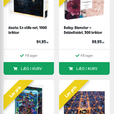
Aisato: En stille nat, 1000
Bailey: Blomster -
brikker
Dobbeltsidet, 500 brikker
94,95
99,95
kr.
kr.
På lager
På lager
LÆG I KURV
LÆG I KURV
Lav pris
Lav pris