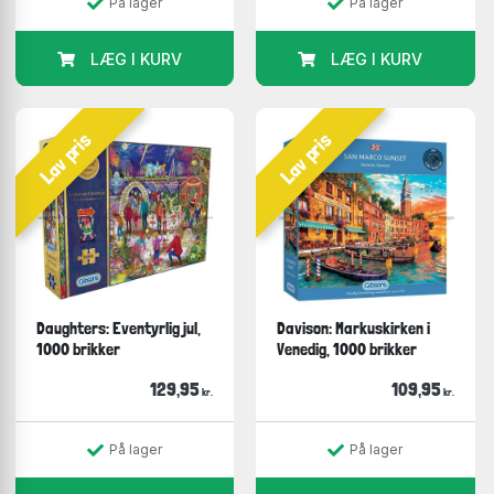
På lager
På lager
LÆG I KURV
LÆG I KURV
Lav pris
Lav pris
Daughters: Eventyrlig jul,
Davison: Markuskirken i
1000 brikker
Venedig, 1000 brikker
129,95
109,95
kr.
kr.
På lager
På lager