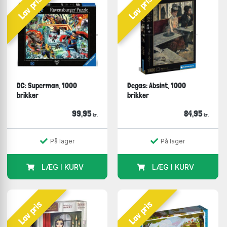
Lav pris
Lav pris
DC: Superman, 1000
Degas: Absint, 1000
brikker
brikker
99,95
84,95
kr.
kr.
På lager
På lager
LÆG I KURV
LÆG I KURV
Lav pris
Lav pris