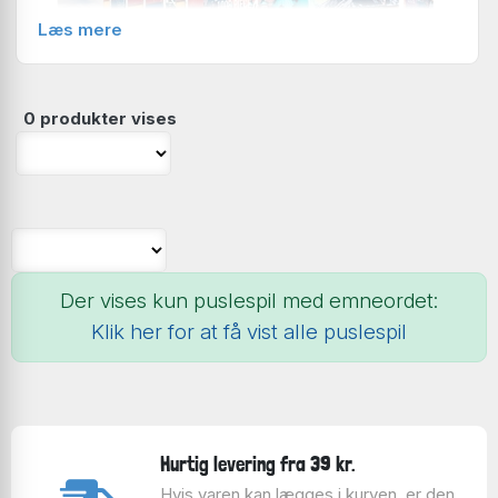
Læs mere
0 produkter vises
Kylskåpspoesi så dagens lys i 1998 i en ungdomsbolig i
Örebro i Sverige. Til at starte med fremstillede
Der vises kun puslespil med emneordet:
Kylskåpspoesi udelukkende magneter til at hænge på
køleskabet. Der gik ikke lang tid før man gik fra rent
Klik her for at få vist alle puslespil
håndarbejde til maskinel produktion og fra kun at
sælge i Sverige til at sælge udenfor landets grænser
også.
Ud over magneter begyndte Kylskåpspoesi at
Hurtig levering fra 39 kr.
producere brætspil og puslespil. Kylskåpspoesi er ikke
ude på at redde verden fra den ene dag til den anden,
Hvis varen kan lægges i kurven, er den