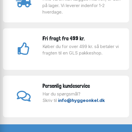
men det er deres mission, at du som puslespilslægger,
på lager. Vi leverer indenfor 1-2
skal have det sjovt! Kylskåpspoesi stræber efter at
hverdage.
skabe samtale, latter og glæde med deres brætspil og
puslespil.
På puslespilsæskerne finder man da også et strejf af
Fri fragt fra 499 kr.
humor – for hvor lang tid tager det egentligt at lægge
Køber du for over 499 kr. så betaler vi
et Kylskåpspoesi puslespil?
fragten til en GLS pakkeshop.
Bedøm selv:
Time = Time well spent!
Eller på dansk: Tidsforbrug = Tid, der er godt givet ud!
God fornøjelse med dit spøjse puslespil fra
Personlig kundeservice
Kylskåpspoesi!
Har du spørgsmål?
Skriv til
info@hyggeonkel.dk