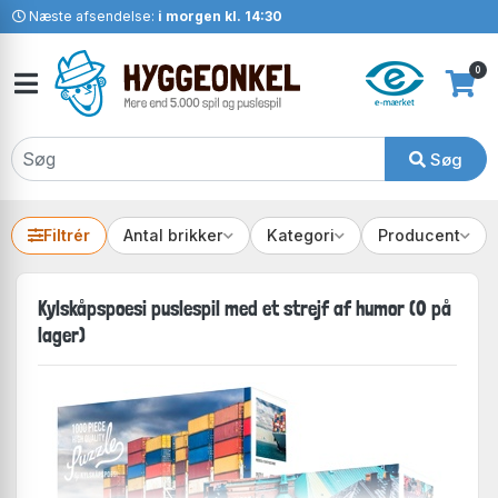
Næste afsendelse:
i morgen kl. 14:30
0
Søg
Filtrér
Antal brikker
Kategori
Producent
Kylskåpspoesi puslespil med et strejf af humor (0 på
lager)