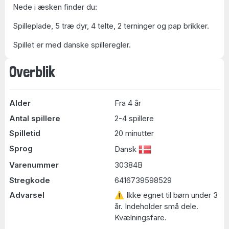
Nede i æsken finder du:
Spilleplade, 5 træ dyr, 4 telte, 2 terninger og pap brikker.
Spillet er med danske spilleregler.
Overblik
Alder
Fra 4 år
Antal spillere
2-4 spillere
Spilletid
20 minutter
Sprog
Dansk
Varenummer
30384B
Stregkode
6416739598529
Advarsel
⚠ Ikke egnet til børn under 3
år. Indeholder små dele.
Kvælningsfare.