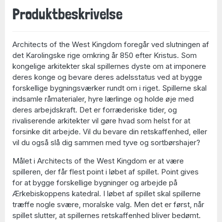
Produktbeskrivelse
Architects of the West Kingdom
foregår ved slutningen af
det Karolingske rige omkring år 850 efter Kristus. Som
kongelige arkitekter skal spillernes dyste om at imponere
deres konge og bevare deres adelsstatus ved at bygge
forskellige bygningsværker rundt om i riget. Spillerne skal
indsamle råmaterialer, hyre lærlinge og holde øje med
deres arbejdskraft. Det er forræderiske tider, og
rivaliserende arkitekter vil gøre hvad som helst for at
forsinke dit arbejde. Vil du bevare din retskaffenhed, eller
vil du også slå dig sammen med tyve og sortbørshajer?
Målet i Architects of the West Kingdom er at være
spilleren, der får flest point i løbet af spillet. Point gives
for at bygge forskellige bygninger og arbejde på
Ærkebiskoppens katedral. I løbet af spillet skal spillerne
træffe nogle svære, moralske valg. Men det er først, når
spillet slutter, at spillernes retskaffenhed bliver bedømt.