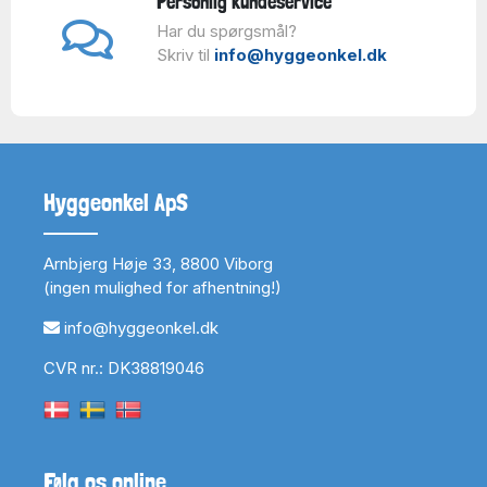
Personlig kundeservice
Har du spørgsmål?
Skriv til
info@hyggeonkel.dk
Hyggeonkel ApS
Arnbjerg Høje 33, 8800 Viborg
(ingen mulighed for afhentning!)
info@hyggeonkel.dk
CVR nr.: DK38819046
Følg os online