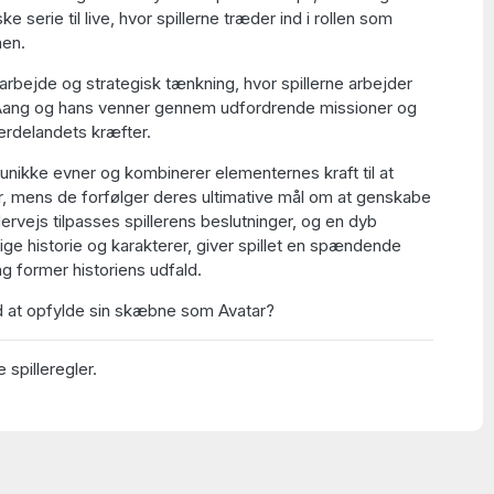
ke serie til live, hvor spillerne træder ind i rollen som
nen.
arbejde og strategisk tænkning, hvor spillerne arbejder
ang og hans venner gennem udfordrende missioner og
rdelandets kræfter.
 unikke evner og kombinerer elementernes kraft til at
r, mens de forfølger deres ultimative mål om at genskabe
ervejs tilpasses spillerens beslutninger, og en dyb
 rige historie og karakterer, giver spillet en spændende
ng former historiens udfald.
 at opfylde sin skæbne som Avatar?
 spilleregler.