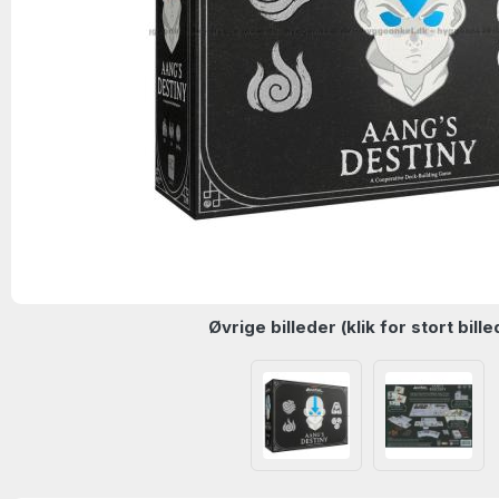
Øvrige billeder (klik for stort bille