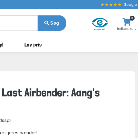
★★★★★
Google
0
Søg
Indkøbskurv
p!
Lav pris
 Last Airbender: Aang's
sspil
r i jeres hænder!