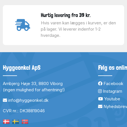
Hurtig levering fra 39 kr.
Hvis varen kan lægges i kurven, er den
på lager. Vi leverer indenfor 1-2
hverdage.
Hyggeonkel ApS
Følg os onli
Arnbjerg Høje 33, 8800 Viborg
Facebook
(ingen mulighed for afhentning!)
Instagram
Youtube
info@hyggeonkel.dk
Nyhedsbre
CVR nr.: DK38819046