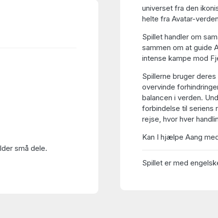
universet fra den ikonis
helte fra Avatar-verde
Spillet handler om sam
sammen om at guide A
intense kampe mod Fje
Spillerne bruger deres
overvinde forhindringe
balancen i verden. Und
forbindelse til seriens
rejse, hvor hver handli
Kan I hjælpe Aang med
older små dele.
Spillet er med engelske