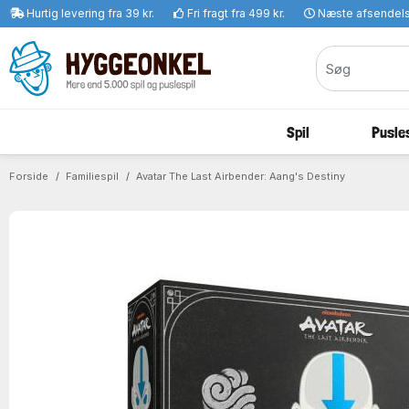
Hurtig levering fra 39 kr.
Fri fragt fra 499 kr.
Næste afsendel
Spil
Pusles
Forside
Familiespil
Avatar The Last Airbender: Aang's Destiny