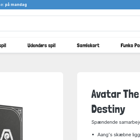
se:
på mandag
pil
Udendørs spil
Samlekort
Funko Po
Avatar The
Destiny
Spændende samarbejd
Aang's skæbne ligge