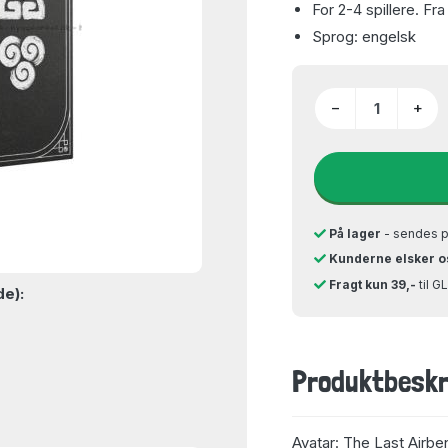
For 2-4 spillere. Fra
Sprog: engelsk
−
+
På lager
- sendes 
Kunderne elsker o
Fragt kun 39,-
til 
de):
Produktbeskr
Avatar: The Last Airben