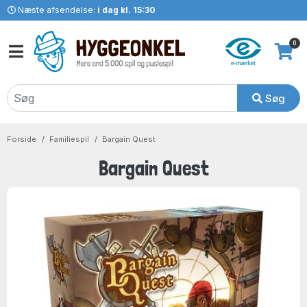
Næste afsendelse:
i dag kl. 15:30
0
Søg
Forside
Familiespil
Bargain Quest
Bargain Quest