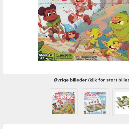
Øvrige billeder (klik for stort bille