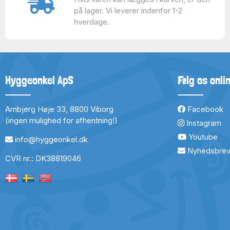
på lager. Vi leverer indenfor 1-2
hverdage.
Hyggeonkel ApS
Følg os onli
Arnbjerg Høje 33, 8800 Viborg
Facebook
(ingen mulighed for afhentning!)
Instagram
Youtube
info@hyggeonkel.dk
Nyhedsbre
CVR nr.: DK38819046