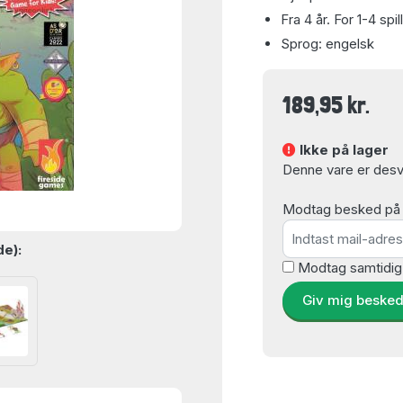
Fra 4 år. For 1-4 spil
Sprog: engelsk
189,95 kr.
Ikke på lager
Denne vare er desvæ
Modtag besked på e-
de):
Modtag samtidig
Giv mig beske