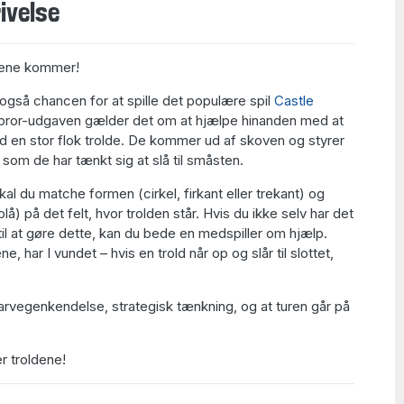
ivelse
ldene kommer!
 også chancen for at spille det populære spil
Castle
ebror-udgaven gælder det om at hjælpe hinanden med at
d en stor flok trolde. De kommer ud af skoven og styrer
 som de har tænkt sig at slå til småsten.
skal du matche formen (cirkel, firkant eller trekant) og
blå) på det felt, hvor trolden står. Hvis du ikke selv har det
til at gøre dette, kan du bede en medspiller om hjælp.
ne, har I vundet – hvis en trold når op og slår til slottet,
farvegenkendelse, strategisk tænkning, og at turen går på
r troldene!