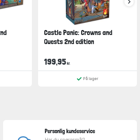
2nd
Castle Panic: Crowns and
Quests 2nd edition
199,95
kr.
På lager
Personlig kundeservice
Har du spørgsmål?