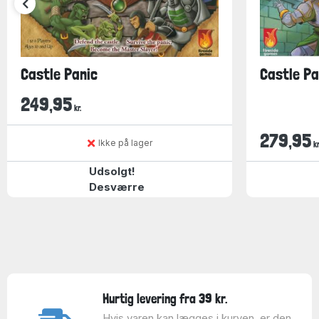
Castle Panic
Castle Pa
249,95
kr.
279,95
Ikke på lager
kr
Udsolgt!
Desværre
Hurtig levering fra 39 kr.
Hvis varen kan lægges i kurven, er den