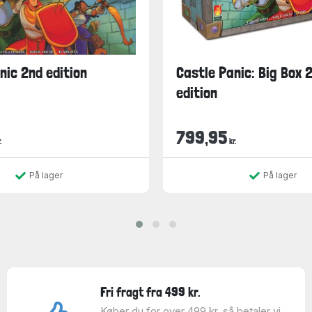
nic 2nd edition
Castle Panic: Big Box 
edition
799,95
.
kr.
På lager
På lager
Fri fragt fra 499 kr.
Køber du for over 499 kr. så betaler vi