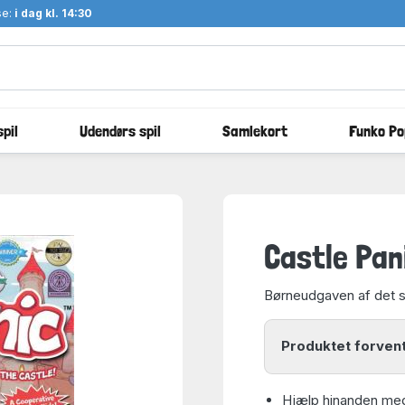
se:
i dag kl. 14:30
pil
Udendørs spil
Samlekort
Funko Po
Castle Pani
Børneudgaven af det 
Produktet forvent
Hjælp hinanden med 