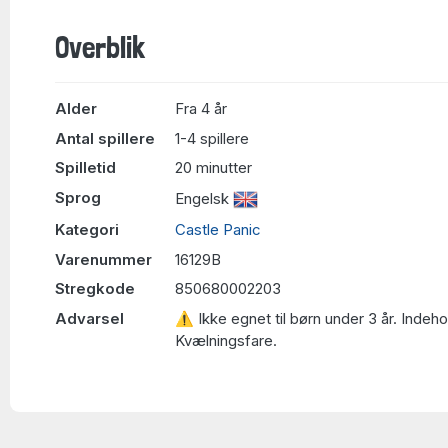
Overblik
Alder
Fra 4 år
Antal spillere
1-4 spillere
Spilletid
20 minutter
Sprog
Engelsk
Kategori
Castle Panic
Varenummer
16129B
Stregkode
850680002203
Advarsel
⚠ Ikke egnet til børn under 3 år. Indeh
Kvælningsfare.