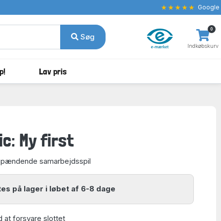
★★★★★
Google
0
Søg
Indkøbskurv
p!
Lav pris
c: My first
spændende samarbejdsspil
es på lager i løbet af 6-8 dage
at forsvare slottet