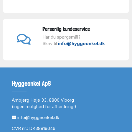
Personlig kundeservice
Har du spørgsmål?
Skriv til
info@hyggeonkel.dk
Hyggeonkel ApS
Arnbjerg Høje 33, 8800 Viborg
(ingen mulighed for afhentning!)
info@hyggeonkel.dk
CVR nr.: DK38819046