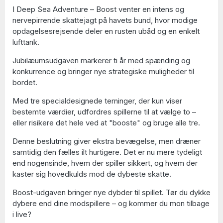
I Deep Sea Adventure – Boost venter en intens og
nervepirrende skattejagt på havets bund, hvor modige
opdagelsesrejsende deler en rusten ubåd og en enkelt
lufttank.
Jubilæumsudgaven markerer ti år med spænding og
konkurrence og bringer nye strategiske muligheder til
bordet.
Med tre specialdesignede terninger, der kun viser
bestemte værdier, udfordres spillerne til at vælge to –
eller risikere det hele ved at "booste" og bruge alle tre.
Denne beslutning giver ekstra bevægelse, men dræner
samtidig den fælles ilt hurtigere. Det er nu mere tydeligt
end nogensinde, hvem der spiller sikkert, og hvem der
kaster sig hovedkulds mod de dybeste skatte.
Boost-udgaven bringer nye dybder til spillet. Tør du dykke
dybere end dine modspillere – og kommer du mon tilbage
i live?