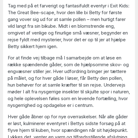
Tag med på et farverigt og fantasifuldt eventyr i Exit Kids:
The Great Bee-scape, hvor den lille bi Betty for første
gang vover sig ud for at samle pollen – men hurtigt farer
vild langt fra sin bikube. Midt i en blomstrende eng,
omgivet af venlige og finurlige små væsner, begynder en
rejse fyldt med mysterier, hvor det er op til jer at hjælpe
Betty sikkert hjem igen.
For at finde vej tilbage må I samarbejde om at løse en
række spændende gåder, som de hjælpsomme skov- og
engvæsner stiller jer. Hver udfordring bringer jer tættere
på målet, og for hver gåde I løser, får Betty den pollen,
hun behøver for at samle kræfter til sin rejse. Undervejs
møder I alt fra nysgerrige insekter til skjulte spor i naturen,
og hele oplevelsen føles som en levende fortælling, hvor
nysgerrighed og opdagelse er i centrum.
Hver gåde åbner op for nye overraskelser. Når alle gåder
er løst, kulminerer eventyret i Bettys sidste forsøg på at
flyve hjem til kuben, hvor spændingen når sit højdepunkt.
Lykkes det, venter en varm og tilfredsstillende afslutning,