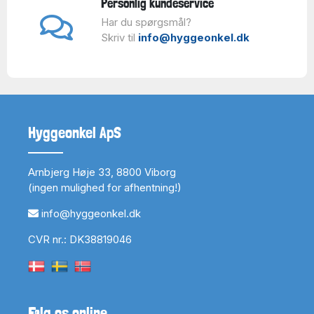
Personlig kundeservice
Har du spørgsmål?
Skriv til
info@hyggeonkel.dk
Hyggeonkel ApS
Arnbjerg Høje 33, 8800 Viborg
(ingen mulighed for afhentning!)
info@hyggeonkel.dk
CVR nr.: DK38819046
Følg os online