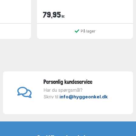
79,95
kr.
På lager
Personlig kundeservice
Har du spørgsmål?
Skriv til
info@hyggeonkel.dk