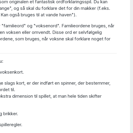
om originalen et fantastisk ordforklaringsspil. Du kan
ange", og så skal du forklare det for din makker (f.eks.
. Kan også bruges til at vande haven").
r "familieord" og "voksenord". Familieordene bruges, når
il en voksen eller omvendt. Disse ord er selvfølgelig
ene, som bruges, når voksne skal forklare noget for
u:
 voksenkort.
e slags kort, er der indført en spinner, der bestemmer,
rdet til.
ekstra dimension til spillet, at man hele tiden skifter
g brikker.
pilleregler.