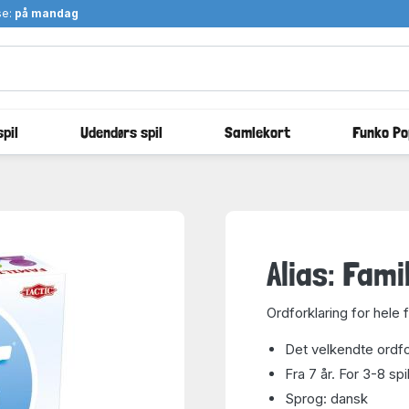
se:
på mandag
pil
Udendørs spil
Samlekort
Funko Po
Alias: Fam
Ordforklaring for hele 
Det velkendte ordfor
Fra 7 år. For 3-8 spi
Sprog: dansk