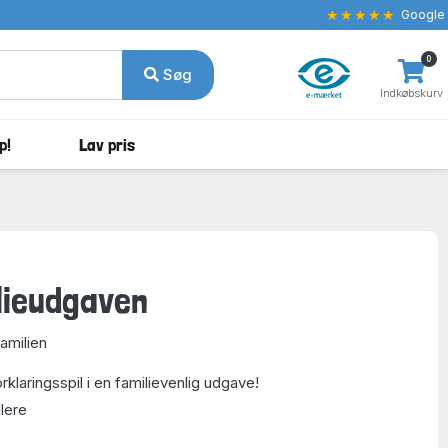
★★★★★
Google
0
Søg
Indkøbskurv
p!
Lav pris
ilieudgaven
familien
klaringsspil i en familievenlig udgave!
llere