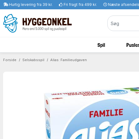
Hurtig levering fra 39 kr.
Fri fragt fra 499 kr.
Næste afsendel
Spil
Pusles
Forside
Selskabsspil
Alias: Familieudgaven