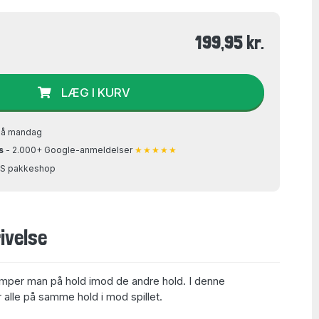
199,95 kr.
LÆG I KURV
på mandag
s
- 2.000+ Google-anmeldelser
★★★★★
GLS pakkeshop
ivelse
per man på hold imod de andre hold. I denne
lle på samme hold i mod spillet.