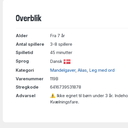
Overblik
Alder
Fra 7 år
Antal spillere
3-8 spillere
Spilletid
45 minutter
Sprog
Dansk
Kategori
Mandelgaver
,
Alias
,
Leg med ord
Varenummer
119B
Stregkode
6416739531878
Advarsel
⚠ Ikke egnet til børn under 3 år. Indeh
Kvælningsfare.