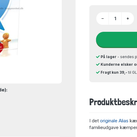
−
+
På lager
- sendes 
Kunderne elsker o
Fragt kun 39,-
til 
de):
Produktbeskr
I det
originale Alias
kæm
familieudgave kæmper a