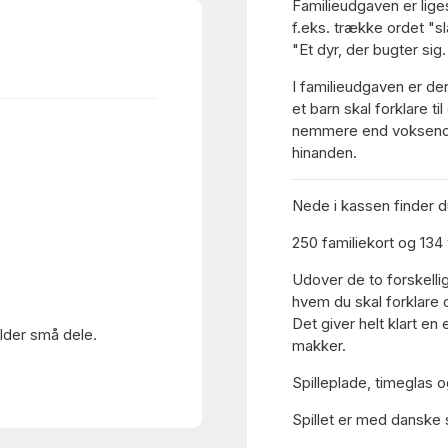
Familieudgaven er liges
f.eks. trække ordet "sl
"Et dyr, der bugter sig
I familieudgaven er de
et barn skal forklare t
nemmere end voksenord
hinanden.
Nede i kassen finder d
250 familiekort og 134
Udover de to forskellig
hvem du skal forklare o
Det giver helt klart en 
older små dele.
makker.
Spilleplade, timeglas o
Spillet er med danske s