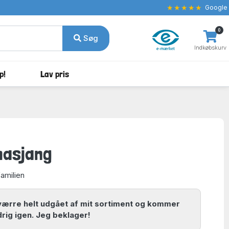
★★★★★
Google
0
Søg
Indkøbskurv
p!
Lav pris
masjang
familien
værre helt udgået af mit sortiment og kommer
drig igen. Jeg beklager!