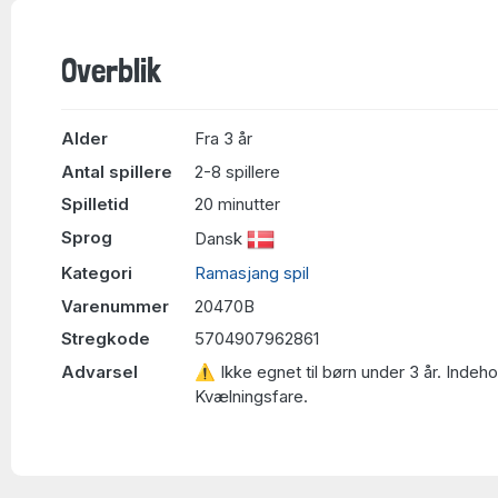
Overblik
Alder
Fra 3 år
Antal spillere
2-8 spillere
Spilletid
20 minutter
Sprog
Dansk
Kategori
Ramasjang spil
Varenummer
20470B
Stregkode
5704907962861
Advarsel
⚠ Ikke egnet til børn under 3 år. Indeh
Kvælningsfare.