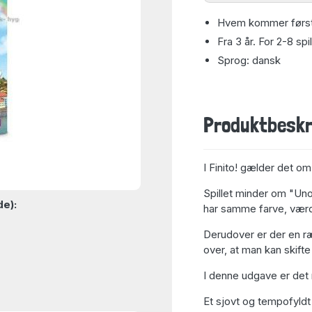
Hvem kommer først 
Fra 3 år. For 2-8 spi
Sprog: dansk
Produktbeskr
I Finito! gælder det o
Spillet minder om "Uno
de):
har samme farve, værdi
Derudover er der en ræ
over, at man kan skifte
I denne udgave er det 
Et sjovt og tempofyldt 