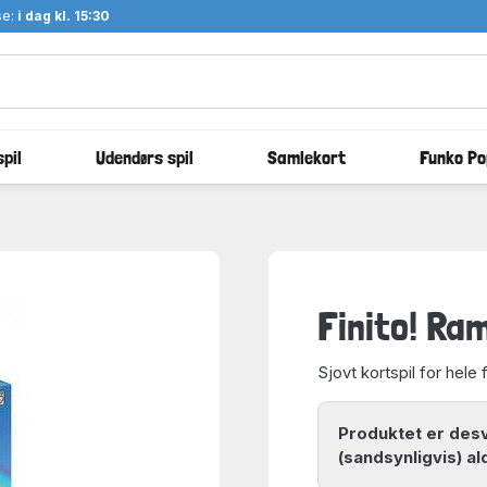
se:
i dag kl. 15:30
pil
Udendørs spil
Samlekort
Funko Po
Finito! Ra
Sjovt kortspil for hele 
Produktet er des
(sandsynligvis) al