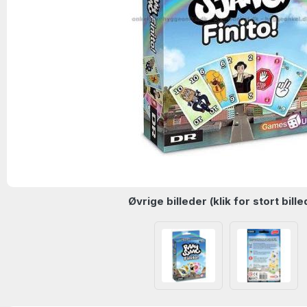
Øvrige billeder (klik for stort bille