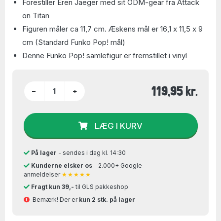
Forestiller Eren Jaeger med sit ODM-gear fra Attack
on Titan
Figuren måler ca 11,7 cm. Æskens mål er 16,1 x 11,5 x 9
cm (Standard Funko Pop! mål)
Denne Funko Pop! samlefigur er fremstillet i vinyl
119,95 kr.
−
+
LÆG I KURV
På lager
- sendes i dag kl. 14:30
Kunderne elsker os
- 2.000+ Google-
anmeldelser
★★★★★
Fragt kun 39,-
til GLS pakkeshop
Bemærk! Der er
kun 2 stk. på lager