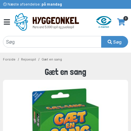
Næste afsendelse:
på mandag
0
Søg
Forside
Rejsespil
Gæt en sang
Gæt en sang