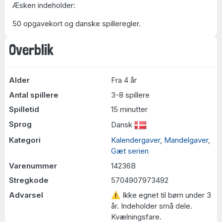
Æsken indeholder:
50 opgavekort og danske spilleregler.
Overblik
Alder
Fra 4 år
Antal spillere
3-8 spillere
Spilletid
15 minutter
Sprog
Dansk
Kategori
Kalendergaver
,
Mandelgaver
,
Gæt serien
Varenummer
14236B
Stregkode
5704907973492
Advarsel
⚠ Ikke egnet til børn under 3
år. Indeholder små dele.
Kvælningsfare.