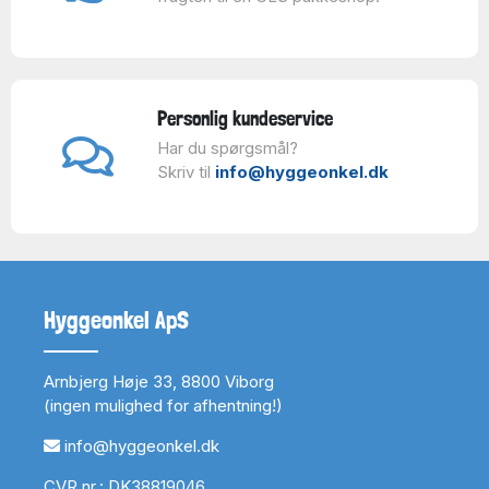
Personlig kundeservice
Har du spørgsmål?
Skriv til
info@hyggeonkel.dk
Hyggeonkel ApS
Arnbjerg Høje 33, 8800 Viborg
(ingen mulighed for afhentning!)
info@hyggeonkel.dk
CVR nr.: DK38819046