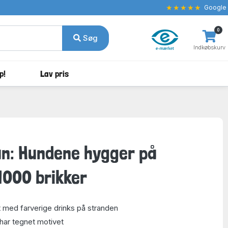
★★★★★
Google
0
Søg
Indkøbskurv
p!
Lav pris
n: Hundene hygger på
1000 brikker
 med farverige drinks på stranden
har tegnet motivet