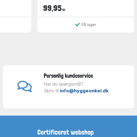
99,95
kr.
På lager
Personlig kundeservice
Har du spørgsmål?
Skriv til
info@hyggeonkel.dk
Certificeret webshop