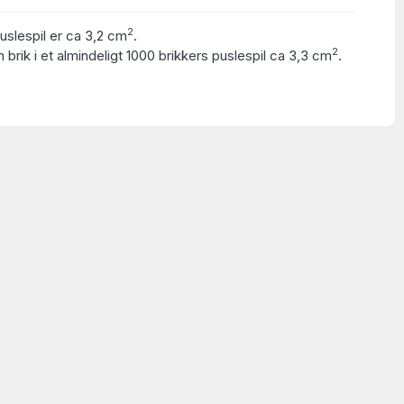
2
puslespil er ca 3,2 cm
.
2
 brik i et almindeligt 1000 brikkers puslespil ca 3,3 cm
.