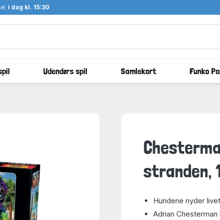
se:
i dag kl. 15:30
pil
Udendørs spil
Samlekort
Funko Po
Chesterma
stranden, 
Hundene nyder livet
Adrian Chesterman 