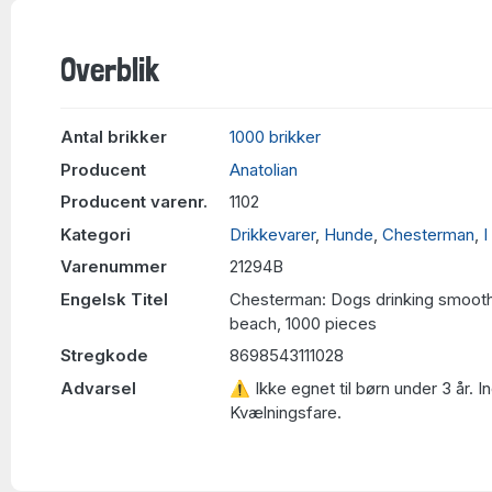
Overblik
Antal brikker
1000 brikker
Producent
Anatolian
Producent varenr.
1102
Kategori
Drikkevarer
,
Hunde
,
Chesterman
,
I
Varenummer
21294B
Engelsk Titel
Chesterman: Dogs drinking smoothi
beach, 1000 pieces
Stregkode
8698543111028
Advarsel
⚠ Ikke egnet til børn under 3 år. 
Kvælningsfare.