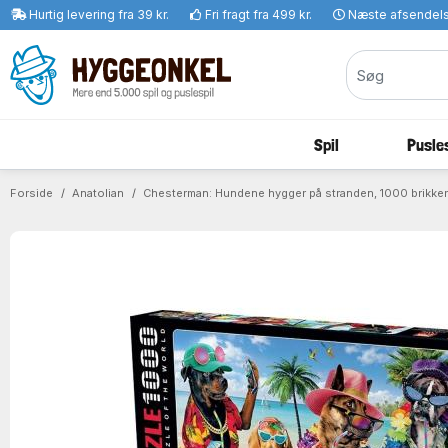
Hurtig levering fra 39 kr.
Fri fragt fra 499 kr.
Næste afsendel
Spil
Pusles
Forside
Anatolian
Chesterman: Hundene hygger på stranden, 1000 brikker