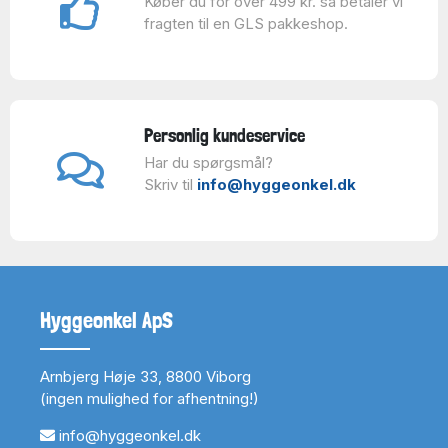
Køber du for over 499 kr. så betaler vi
fragten til en GLS pakkeshop.
Personlig kundeservice
Har du spørgsmål?
Skriv til
info@hyggeonkel.dk
Hyggeonkel ApS
Arnbjerg Høje 33, 8800 Viborg
(ingen mulighed for afhentning!)
info@hyggeonkel.dk