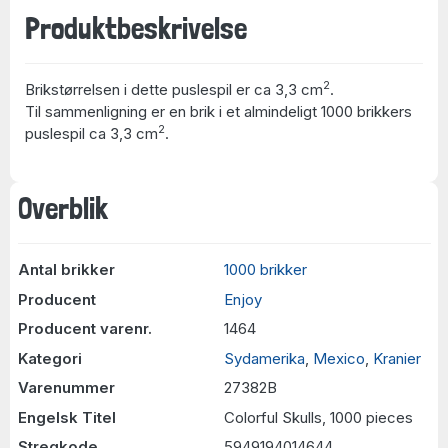
Produktbeskrivelse
2
Brikstørrelsen i dette puslespil er ca 3,3 cm
.
Til sammenligning er en brik i et almindeligt 1000 brikkers
2
puslespil ca 3,3 cm
.
Overblik
Antal brikker
1000 brikker
Producent
Enjoy
Producent varenr.
1464
Kategori
Sydamerika
,
Mexico
,
Kranier
Varenummer
27382B
Engelsk Titel
Colorful Skulls, 1000 pieces
Stregkode
5949194014644