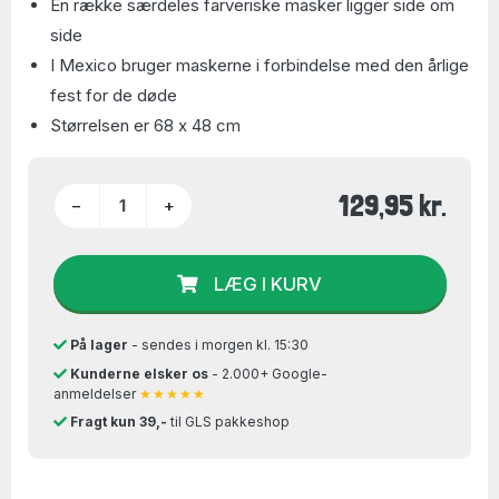
En række særdeles farveriske masker ligger side om
side
I Mexico bruger maskerne i forbindelse med den årlige
fest for de døde
Størrelsen er 68 x 48 cm
129,95 kr.
−
+
LÆG I KURV
På lager
- sendes i morgen kl. 15:30
Kunderne elsker os
- 2.000+ Google-
anmeldelser
★★★★★
Fragt kun 39,-
til GLS pakkeshop