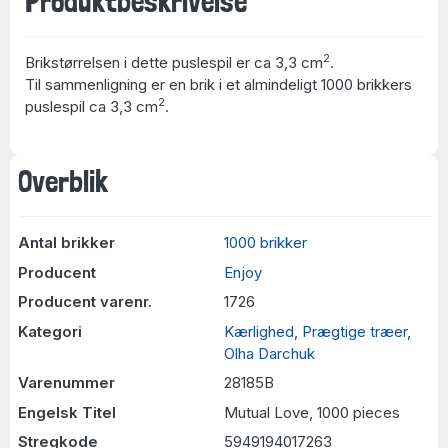
Produktbeskrivelse
2
Brikstørrelsen i dette puslespil er ca 3,3 cm
.
Til sammenligning er en brik i et almindeligt 1000 brikkers
2
puslespil ca 3,3 cm
.
Overblik
Antal brikker
1000 brikker
Producent
Enjoy
Producent varenr.
1726
Kategori
Kærlighed
,
Prægtige træer
,
Olha Darchuk
Varenummer
28185B
Engelsk Titel
Mutual Love, 1000 pieces
Stregkode
5949194017263