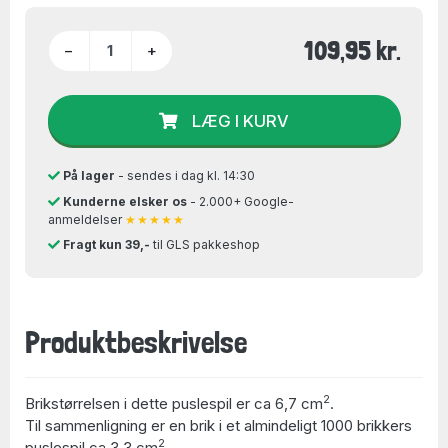
109,95 kr.
−
+
LÆG I KURV
På lager
- sendes i dag kl. 14:30
Kunderne elsker os
- 2.000+ Google-
anmeldelser
★★★★★
Fragt kun 39,-
til GLS pakkeshop
Produktbeskrivelse
2
Brikstørrelsen i dette puslespil er ca 6,7 cm
.
Til sammenligning er en brik i et almindeligt 1000 brikkers
2
puslespil ca 3,3 cm
.