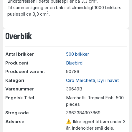
Brikstørrelsen i dette puslespil er ca 3,3 cm
.
Til sammenligning er en brik i et almindeligt 1000 brikkers
2
puslespil ca 3,3 cm
.
Overblik
Antal brikker
500 brikker
Producent
Bluebird
Producent varenr.
90786
Kategori
Ciro Marchetti
,
Dyr i havet
Varenummer
30649B
Engelsk Titel
Marchetti: Tropical Fish, 500
pieces
Stregkode
3663384907869
Advarsel
⚠ Ikke egnet til børn under 3
år. Indeholder små dele.