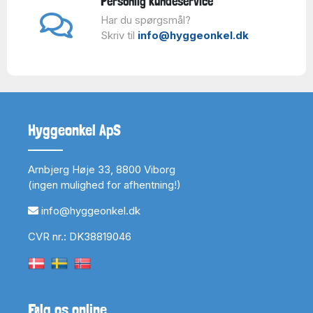
Personlig kundeservice
Har du spørgsmål?
Skriv til
info@hyggeonkel.dk
Hyggeonkel ApS
Arnbjerg Høje 33, 8800 Viborg
(ingen mulighed for afhentning!)
info@hyggeonkel.dk
CVR nr.: DK38819046
Følg os online