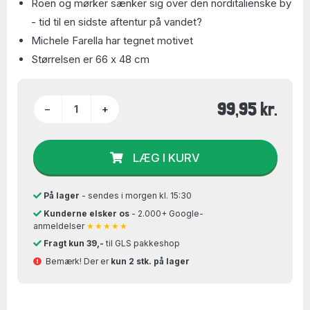
Roen og mørker sænker sig over den norditalienske by
- tid til en sidste aftentur på vandet?
Michele Farella har tegnet motivet
Størrelsen er 66 x 48 cm
99,95 kr.
−
+
LÆG I KURV
På lager
- sendes i morgen kl. 15:30
Kunderne elsker os
- 2.000+ Google-
anmeldelser
★★★★★
Fragt kun 39,-
til GLS pakkeshop
Bemærk! Der er
kun 2 stk. på lager