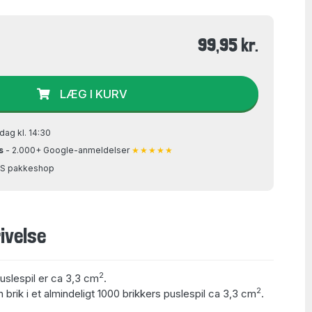
99,95 kr.
LÆG I KURV
dag kl. 14:30
s
- 2.000+ Google-anmeldelser
★★★★★
GLS pakkeshop
ivelse
2
puslespil er ca 3,3 cm
.
2
 brik i et almindeligt 1000 brikkers puslespil ca 3,3 cm
.