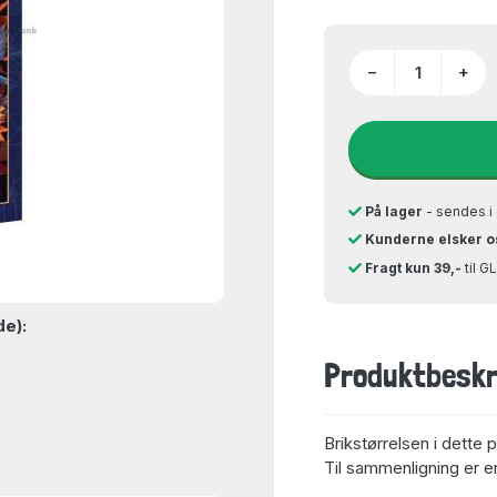
−
+
På lager
- sendes i 
Kunderne elsker o
Fragt kun 39,-
til 
de):
Produktbeskr
Brikstørrelsen i dette 
Til sammenligning er en