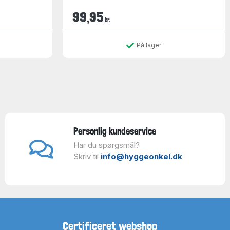
99,95
kr.
På lager
Personlig kundeservice
Har du spørgsmål?
Skriv til
info@hyggeonkel.dk
Certificeret webshop