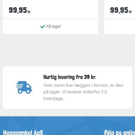
99,95
99,95
kr.
kr.
På lager
Hurtig levering fra 39 kr.
Hvis varen kan lægges i kurven, er den
på lager. Vi leverer indenfor 1-2
hverdage.
Hyggeonkel ApS
Følg os onli