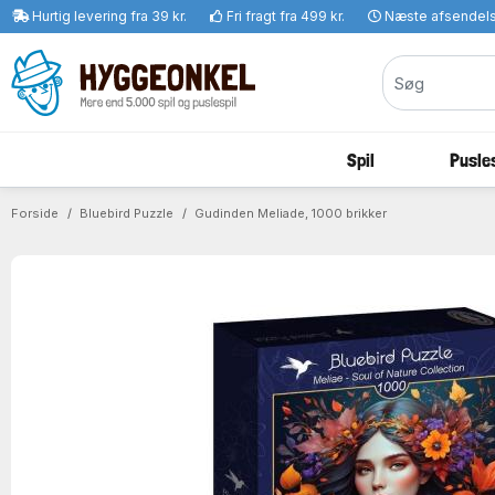
Hurtig levering fra 39 kr.
Fri fragt fra 499 kr.
Næste afsendel
Spil
Pusles
Forside
Bluebird Puzzle
Gudinden Meliade, 1000 brikker