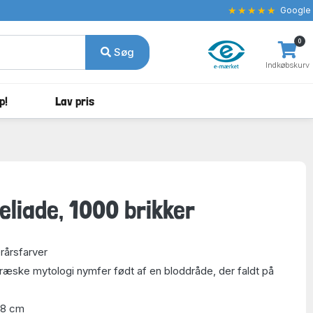
★★★★★
Google
0
Søg
Indkøbskurv
p!
Lav pris
eliade, 1000 brikker
rårsfarver
græske mytologi nymfer født af en bloddråde, der faldt på
48 cm