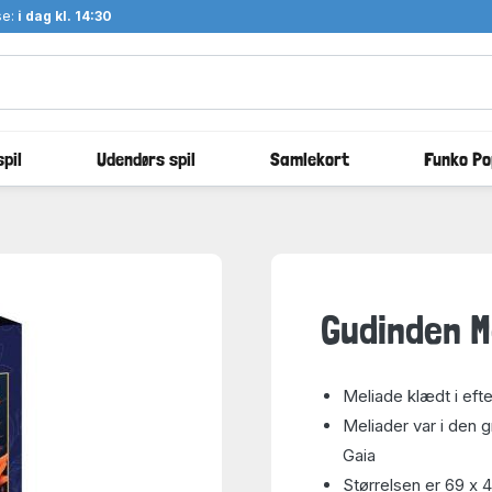
se:
i dag kl. 14:30
pil
Udendørs spil
Samlekort
Funko Po
Gudinden M
Meliade klædt i efte
Meliader var i den 
Gaia
Størrelsen er 69 x 