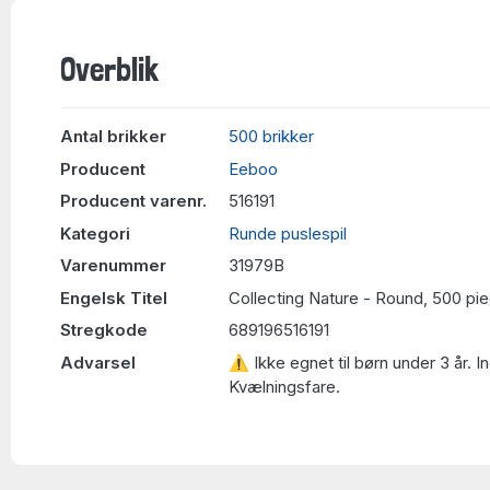
Overblik
Antal brikker
500 brikker
Producent
Eeboo
Producent varenr.
516191
Kategori
Runde puslespil
Varenummer
31979B
Engelsk Titel
Collecting Nature - Round, 500 pi
Stregkode
689196516191
Advarsel
⚠ Ikke egnet til børn under 3 år. 
Kvælningsfare.