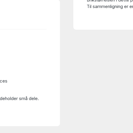
Til sammenligning er en
eces
Indeholder små dele.