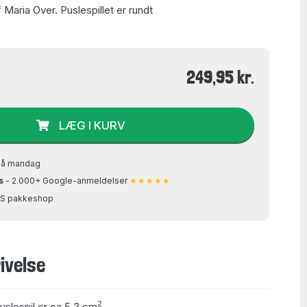
 Maria Over. Puslespillet er rundt
249,95 kr.
LÆG I KURV
på mandag
s
- 2.000+ Google-anmeldelser
★★★★★
GLS pakkeshop
ivelse
2
puslespil er ca 5,3 cm
.