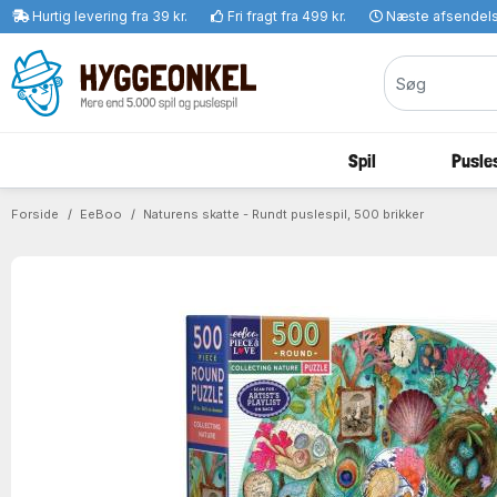
Hurtig levering fra 39 kr.
Fri fragt fra 499 kr.
Næste afsendel
Spil
Pusles
Forside
EeBoo
Naturens skatte - Rundt puslespil, 500 brikker