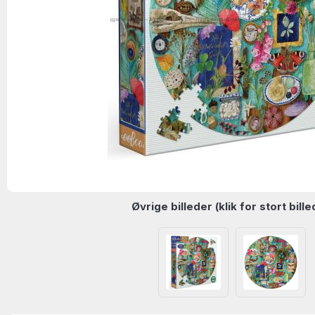
Øvrige billeder (klik for stort bille