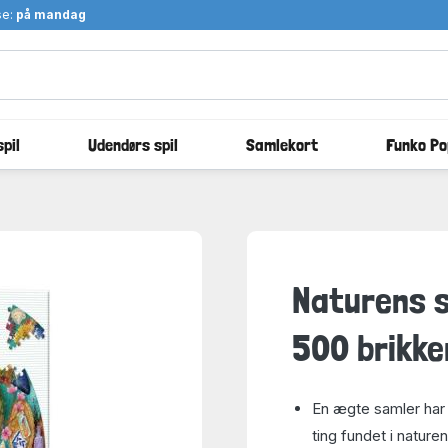
se:
på mandag
pil
Udendørs spil
Samlekort
Funko Po
Naturens s
500 brikke
En ægte samler har 
ting fundet i nature