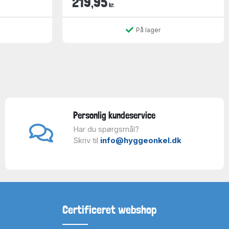
219,95
kr.
På lager
Personlig kundeservice
Har du spørgsmål?
Skriv til
info@hyggeonkel.dk
Certificeret webshop