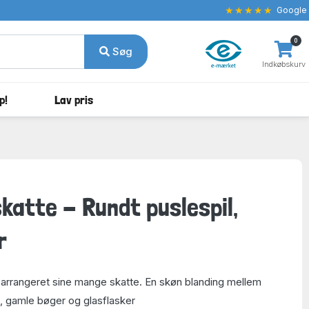
★★★★★
Google
0
Søg
Indkøbskurv
p!
Lav pris
katte - Rundt puslespil,
r
arrangeret sine mange skatte. En skøn blanding mellem
n, gamle bøger og glasflasker