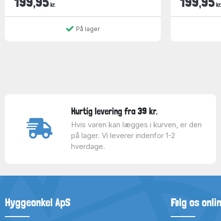
199,95
199,95
kr.
kr.
På lager
Hurtig levering fra 39 kr.
Hvis varen kan lægges i kurven, er den
på lager. Vi leverer indenfor 1-2
hverdage.
Hyggeonkel ApS
Følg os onli