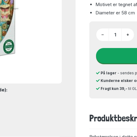
Motivet er tegnet af
Diameter er 58 cm
−
+
På lager
- sendes 
Kunderne elsker o
Fragt kun 39,-
til 
de):
Produktbeskr
Brikstørrelsen i dette 