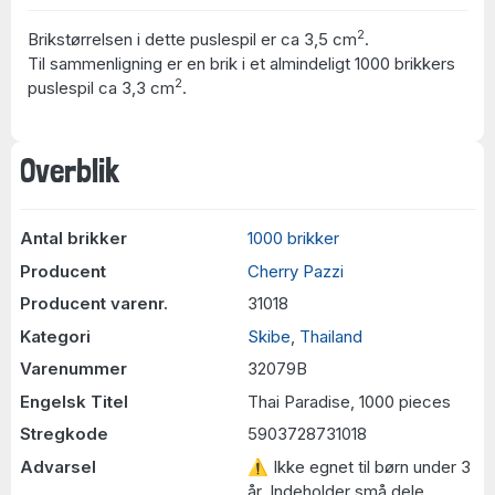
2
Brikstørrelsen i dette puslespil er ca 3,5 cm
.
Til sammenligning er en brik i et almindeligt 1000 brikkers
2
puslespil ca 3,3 cm
.
Overblik
Antal brikker
1000 brikker
Producent
Cherry Pazzi
Producent varenr.
31018
Kategori
Skibe
,
Thailand
Varenummer
32079B
Engelsk Titel
Thai Paradise, 1000 pieces
Stregkode
5903728731018
Advarsel
⚠ Ikke egnet til børn under 3
år. Indeholder små dele.