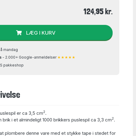
124,95 kr.
LÆG I KURV
på mandag
s
- 2.000+ Google-anmeldelser
★★★★★
GLS pakkeshop
ivelse
2
puslespil er ca 3,5 cm
.
2
 brik i et almindeligt 1000 brikkers puslespil ca 3,3 cm
.
at plombere denne vare med et stykke tape i stedet for