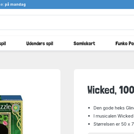
se:
på mandag
pil
Udendørs spil
Samlekort
Funko Po
Wicked, 10
Den gode heks Gli
I musicalen Wicked 
Størrelsen er 50 x 