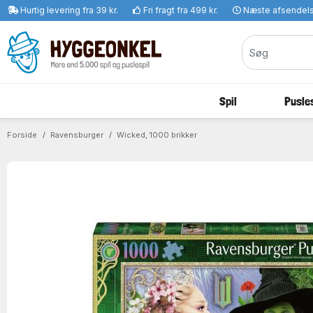
Hurtig levering fra 39 kr.
Fri fragt fra 499 kr.
Næste afsendel
Spil
Pusles
Forside
Ravensburger
Wicked, 1000 brikker