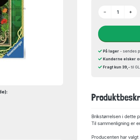
−
+
På lager
- sendes 
Kunderne elsker o
Fragt kun 39,-
til 
de):
Produktbeskr
Brikstørrelsen i dette 
Til sammenligning er en
Producenten har valgt 