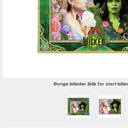
Øvrige billeder (klik for stort bille