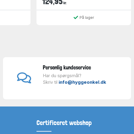
124,95
kr.
På lager
Personlig kundeservice
Har du spørgsmål?
Skriv til
info@hyggeonkel.dk
Certificeret webshop