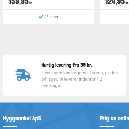
159,95
124,95
kr.
kr.
På lager
Hurtig levering fra 39 kr.
Hvis varen kan lægges i kurven, er den
på lager. Vi leverer indenfor 1-2
hverdage.
Hyggeonkel ApS
Følg os onli