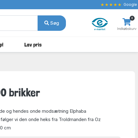
★★★★★
Google
0
Søg
Indkøbskurv
p!
Lav pris
00 brikker
nde og hendes onde modsætning Elphaba
følger vi den onde heks fra Troldmanden fra Oz
70 cm