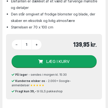
Elefanten er dækket af et væld af farverige mønstre
og detaljer
Den står omgivet af frodige blomster og blade, der
skaber en eksotisk og livlig atmosfære
Størrelsen er 70 x 100 cm
139,95 kr.
−
+
LÆG I KURV
På lager
- sendes i morgen kl. 15:30
Kunderne elsker os
- 2.000+ Google-
anmeldelser
★★★★★
Fragt kun 39,-
til GLS pakkeshop