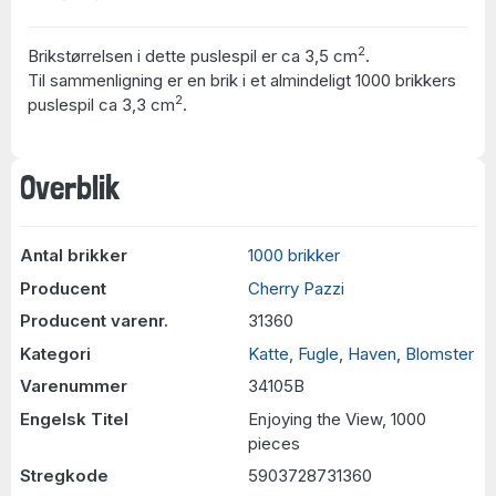
2
Brikstørrelsen i dette puslespil er ca 3,5 cm
.
Til sammenligning er en brik i et almindeligt 1000 brikkers
2
puslespil ca 3,3 cm
.
Overblik
Antal brikker
1000 brikker
Producent
Cherry Pazzi
Producent varenr.
31360
Kategori
Katte
,
Fugle
,
Haven
,
Blomster
Varenummer
34105B
Engelsk Titel
Enjoying the View, 1000
pieces
Stregkode
5903728731360