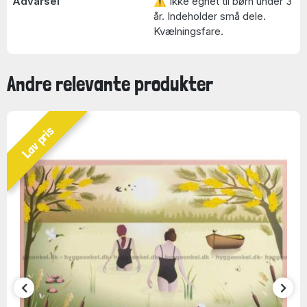
Advarsel
⚠ Ikke egnet til børn under 3
år. Indeholder små dele.
Kvælningsfare.
Andre relevante produkter
Lav pris