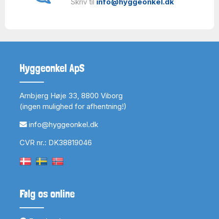
Skriv til
info@hyggeonkel.dk
Hyggeonkel ApS
Arnbjerg Høje 33, 8800 Viborg
(ingen mulighed for afhentning!)
info@hyggeonkel.dk
CVR nr.: DK38819046
Følg os online