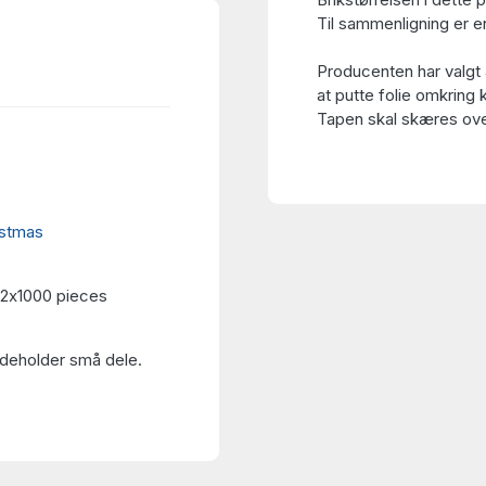
Til sammenligning er en
Producenten har valgt 
at putte folie omkring 
Tapen skal skæres over
istmas
, 2x1000 pieces
Indeholder små dele.