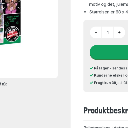
motiv og det, julem
Størrelsen er 68 x 
−
+
På lager
- sendes i 
Kunderne elsker o
Fragt kun 39,-
til 
de):
Produktbeskr
Brikstørrelsen i dette 