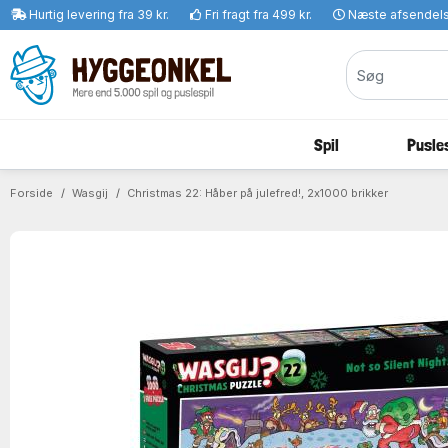
Hurtig levering fra 39 kr.
Fri fragt fra 499 kr.
Næste afsendel
Spil
Pusles
Forside
Wasgij
Christmas 22: Håber på julefred!, 2x1000 brikker