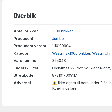
Overblik
Antal brikker
1000 brikker
Producent
Jumbo
Producent varenr.
1110100904
Kategori
Wasgij
,
2x1000 brikker
,
Wasgij Chr
Varenummer
35404B
Engelsk Titel
Christmas 22: Not So Silent Night!
Stregkode
8721017609117
Advarsel
⚠ Ikke egnet til børn under 3 år. 
Kvælningsfare.