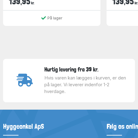
139,95
139,95
kr.
kr.
På lager
Hurtig levering fra 39 kr.
Hvis varen kan lægges i kurven, er den
på lager. Vi leverer indenfor 1-2
hverdage.
Hyggeonkel ApS
Følg os onli