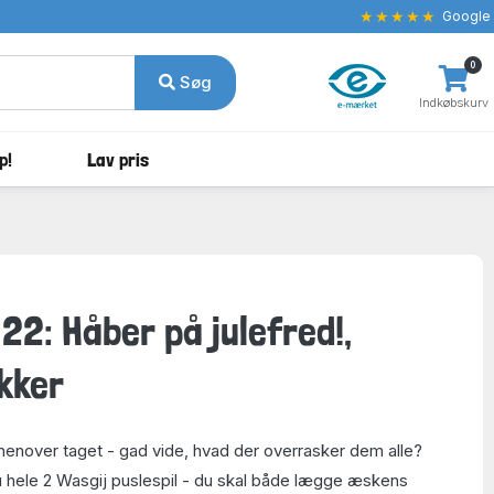
★★★★★
Google
0
Søg
Indkøbskurv
p!
Lav pris
22: Håber på julefred!,
kker
enover taget - gad vide, hvad der overrasker dem alle?
 hele 2 Wasgij puslespil - du skal både lægge æskens