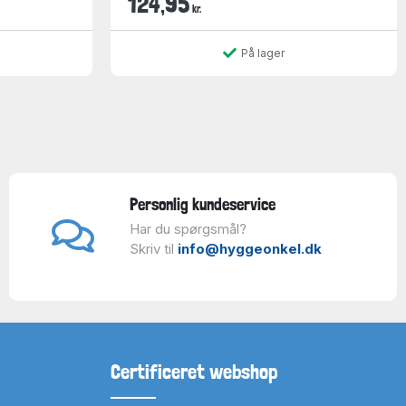
124,95
kr.
På lager
Personlig kundeservice
Har du spørgsmål?
Skriv til
info@hyggeonkel.dk
Certificeret webshop