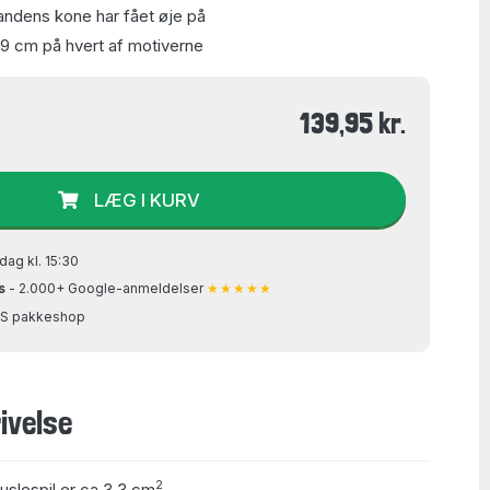
andens kone har fået øje på
49 cm på hvert af motiverne
139,95 kr.
LÆG I KURV
dag kl. 15:30
s
- 2.000+ Google-anmeldelser
★★★★★
GLS pakkeshop
ivelse
2
puslespil er ca 3,3 cm
.