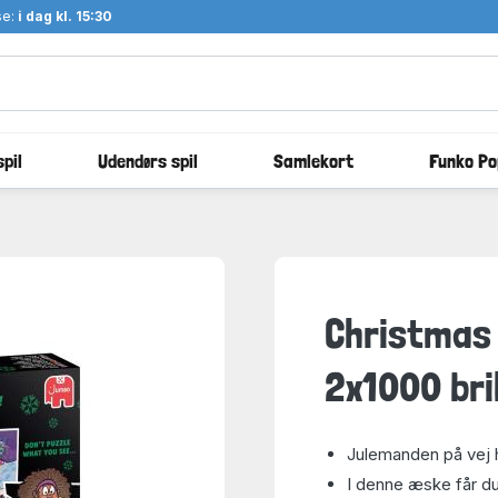
se:
i dag kl. 15:30
pil
Udendørs spil
Samlekort
Funko Po
Christmas 
2x1000 bri
Julemanden på vej h
I denne æske får du