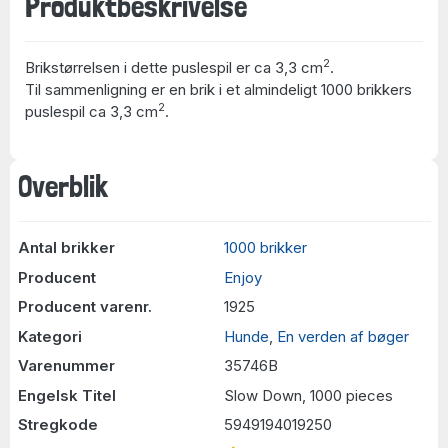
Produktbeskrivelse
2
Brikstørrelsen i dette puslespil er ca 3,3 cm
.
Til sammenligning er en brik i et almindeligt 1000 brikkers
2
puslespil ca 3,3 cm
.
Overblik
Antal brikker
1000 brikker
Producent
Enjoy
Producent varenr.
1925
Kategori
Hunde
,
En verden af bøger
Varenummer
35746B
Engelsk Titel
Slow Down, 1000 pieces
Stregkode
5949194019250