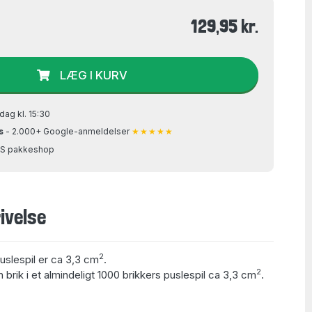
129,95 kr.
LÆG I KURV
dag kl. 15:30
s
- 2.000+ Google-anmeldelser
★★★★★
GLS pakkeshop
ivelse
2
puslespil er ca 3,3 cm
.
2
 brik i et almindeligt 1000 brikkers puslespil ca 3,3 cm
.