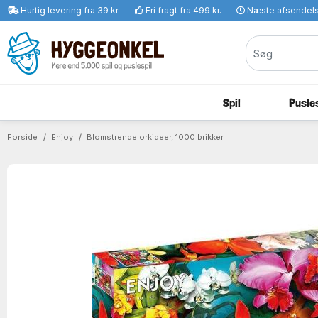
Hurtig levering fra 39 kr.
Fri fragt fra 499 kr.
Næste afsendel
Spil
Pusles
Forside
Enjoy
Blomstrende orkideer, 1000 brikker