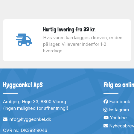
Hurtig levering fra 39 kr.
Hvis varen kan lægges i kurven, er den
på lager. Vi leverer indenfor 1-2
hverdage.
Hyggeonkel ApS
Følg os onli
Arnbjerg Høje 33, 8800 Viborg
Facebook
(ingen mulighed for afhentning!)
Instagram
Youtube
info@hyggeonkel.dk
Nyhedsbre
CVR nr.: DK38819046