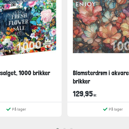
salget, 1000 brikker
Blomsterdrøm i akvare
brikker
129,95
kr.
På lager
På lager