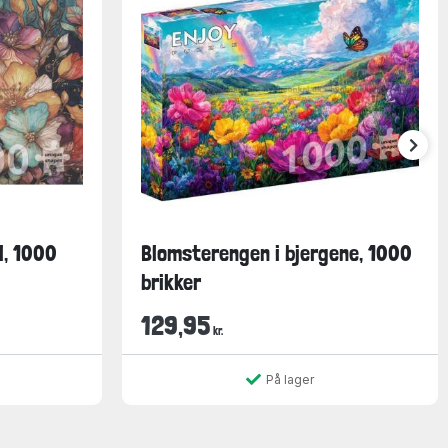
l, 1000
Blomsterengen i bjergene, 1000
brikker
129,95
kr.
På lager