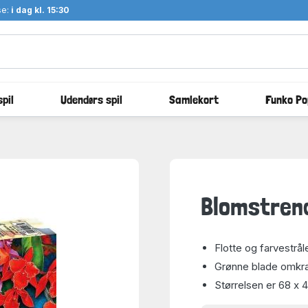
se:
i dag kl. 15:30
pil
Udendørs spil
Samlekort
Funko Po
Blomstrend
Flotte og farvestrå
Grønne blade omkra
Størrelsen er 68 x 