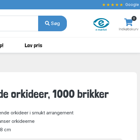
★★★★★
Google
0
Søg
Indkøbskurv
p!
Lav pris
e orkideer, 1000 brikker
lende orkideer i smukt arrangement
nser orkideerne
48 cm